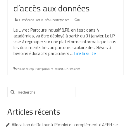
d’accès aux données
Nous contacter
Nos partenaires
Classé dans :
Actualités
,
Uncategorized
|
0
Le Livret Parcours Inclusif (LPI), en test dans 4
Nos livres
académies, va être déployé à partir du 31 janvier. Le LPI
vise à regrouper sur une plateforme informatique tous
Nos livres adaptés
les documents liés au parcours scolaire des élèves à
besoins éducatifs particuliers …
Lire la suite­­
Soins bucco-dentaires
Les troubles sensoriels
cnil
,
handicap
,
livret parcours inclusif
,
LPI
,
scolarité
Aide aux démarches
Rechercher
Dossier MDPH
:
Projet de vie
Articles récents
Demande d’allocations
Allocation de Retour à l’Emploi et complément d’AEEH : le
Taux de handicap et carte d’invalidité