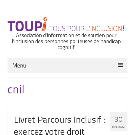
Rechercher
:
Association d'information et de soutien pour
l'inclusion des personnes porteuses de handicap
cognitif
Menu
Actualités
cnil
Nous connaître
Notre histoire
Livret Parcours Inclusif :
30
Nos missions et nos valeurs
exercez votre droit
JAN 2022
Notre équipe