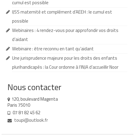
cumul est possible
Demande d’orientation
IJSS maternité et complément d’AEEH : le cumul est
possible
Demande d’AVS
Webinaires : 4 rendez-vous pour approfondir vos droits
Autres aides financières
d’aidant
Aides municipales
Webinaire : être reconnu en tant qu’aidant
Une jurisprudence majeure pour les droits des enfants
Aides destinées aux fonctionnaires
plurihandicapés : la Cour ordonne à l’INJA d’accueillir Noor
Aides pour les salariés du privé
Aide exceptionnelle sécurité sociale
Nous contacter
Aide aux démarches relatives à la
120, boulevard Magenta
scolarisation
Paris 75010
07 81 82 45 62
Education nationale : ASH
toupi@outlook.fr
Scolarisation : conseils pour obtenir une
décision favorable