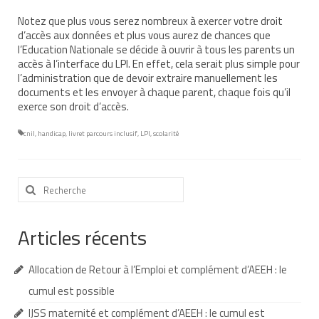
Notez que plus vous serez nombreux à exercer votre droit
AESH et équipe éducative
d’accès aux données et plus vous aurez de chances que
l’Education Nationale se décide à ouvrir à tous les parents un
Que faire en cas d’absence de l’AESH ?
accès à l’interface du LPI. En effet, cela serait plus simple pour
l’administration que de devoir extraire manuellement les
Redoublement et commission d’appel
documents et les envoyer à chaque parent, chaque fois qu’il
exerce son droit d’accès.
Recours
cnil
,
handicap
,
livret parcours inclusif
,
LPI
,
scolarité
Jurisprudence
Nos webinaires
Rechercher
:
Nos cafés des parents
Soutenir TouPI
Articles récents
Adhérer
Allocation de Retour à l’Emploi et complément d’AEEH : le
Faire un don à TouPI
cumul est possible
IJSS maternité et complément d’AEEH : le cumul est
Devenir bénévole pour TouPI