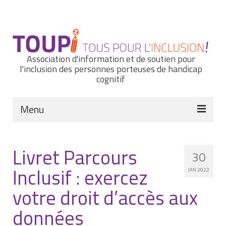
Rechercher
:
Association d'information et de soutien pour
l'inclusion des personnes porteuses de handicap
cognitif
Menu
Actualités
Livret Parcours
30
Nous connaître
Inclusif : exercez
JAN 2022
Notre histoire
votre droit d’accès aux
Nos missions et nos valeurs
données
Notre équipe