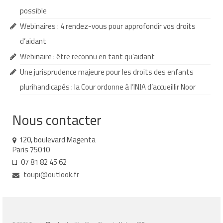
possible
Contact
Webinaires : 4 rendez-vous pour approfondir vos droits
Liens
d’aidant
Webinaire : être reconnu en tant qu’aidant
Une jurisprudence majeure pour les droits des enfants
plurihandicapés : la Cour ordonne à l’INJA d’accueillir Noor
Nous contacter
120, boulevard Magenta
Paris 75010
07 81 82 45 62
toupi@outlook.fr