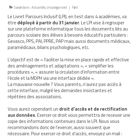
Classé dans :
Actualités
,
Uncategorized
|
0
Nous contacter
Le Livret Parcours Inclusif (LPI), en test dans 4 académies, va
Nos partenaires
être
déployé à partir du 31 janvier
. Le LPI vise à regrouper
sur une plateforme informatique tous les documents liés au
Nos livres
parcours scolaire des élèves à besoins éducatifs particuliers :
Gevasco, PPS, PAI, PPRE, PAP mais aussi documents médicaux,
Nos livres adaptés
paramédicaux, bilans psychologiques, etc.
Soins bucco-dentaires
L’objectif est de « faciliter la mise en place rapide et effective
des aménagements et adaptations », « simplifier les
procédures », « assurer la circulation d’information entre
Les troubles sensoriels
l’école et la MDPH via une interface dédiée ».
La mauvaise nouvelle ? Vous parents, n’aurez pas accès à
Aide aux démarches
cette interface, malgré les demandes insistantes et
répétées des associations.
Dossier MDPH
Vous aurez cependant un
droit d’accès et de rectification
Projet de vie
aux données
. Exercer ce droit vous permettra de recevoir une
copie des informations contenues dans le LPI. Nous vous
Demande d’allocations
recommandons donc de l’exercer, aussi souvent que
nécessaire. Pour exercer ce droit d’accès, envoyez un mail :
Taux de handicap et carte d’invalidité