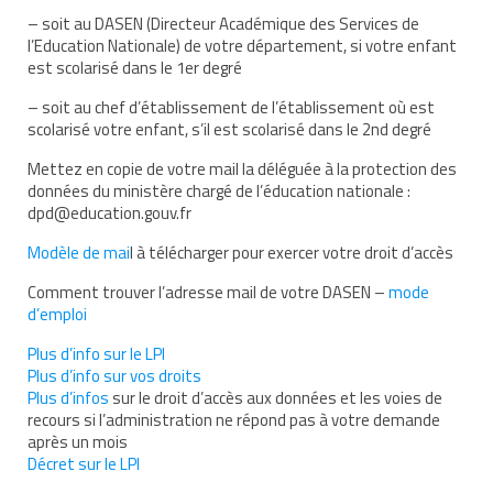
– soit au DASEN (Directeur Académique des Services de
Demande d’orientation
l’Education Nationale) de votre département, si votre enfant
est scolarisé dans le 1er degré
Demande d’AVS
– soit au chef d’établissement de l’établissement où est
Autres aides financières
scolarisé votre enfant, s’il est scolarisé dans le 2nd degré
Mettez en copie de votre mail la déléguée à la protection des
Aides municipales
données du ministère chargé de l’éducation nationale :
dpd@education.gouv.fr
Aides destinées aux fonctionnaires
Modèle de mai
l à télécharger pour exercer votre droit d’accès
Aides pour les salariés du privé
Comment trouver l’adresse mail de votre DASEN –
mode
Aide exceptionnelle sécurité sociale
d’emploi
Aide aux démarches relatives à la
Plus d’info sur le LPI
scolarisation
Plus d’info sur vos droits
Plus d’infos
sur le droit d’accès aux données et les voies de
Education nationale : ASH
recours si l’administration ne répond pas à votre demande
après un mois
Scolarisation : conseils pour obtenir une
Décret sur le LPI
décision favorable