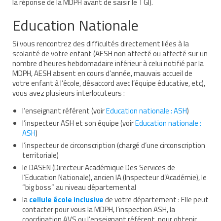
la réponse de la MDPH avant de saisir le TGI).
Demande d’orientation
Education Nationale
Demande d’AVS
Si vous rencontrez des difficultés directement liées à la
scolarité de votre enfant (AESH non affecté ou affecté sur un
Autres aides financières
nombre d’heures hebdomadaire inférieur à celui notifié par la
MDPH, AESH absent en cours d’année, mauvais accueil de
Aides municipales
votre enfant à l’école, désaccord avec l’équipe éducative, etc),
vous avez plusieurs interlocuteurs :
Aides destinées aux fonctionnaires
l’enseignant référent (voir
Education nationale : ASH
)
Aides pour les salariés du privé
l’inspecteur ASH et son équipe (voir
Education nationale :
ASH
)
Aide exceptionnelle sécurité sociale
l’inspecteur de circonscription (chargé d’une circonscription
territoriale)
Aide aux démarches relatives à la
scolarisation
le DASEN (Directeur Académique Des Services de
l’Education Nationale), ancien IA (Inspecteur d’Académie), le
“big boss” au niveau départemental
Education nationale : ASH
la
cellule école inclusive
de votre département : Elle peut
Scolarisation : conseils pour obtenir une
contacter pour vous la MDPH, l’inspection ASH, la
décision favorable
coordination AVS ou l’enseignant référent, pour obtenir