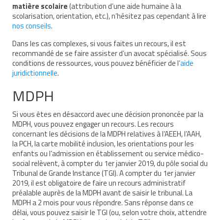
matière scolaire
(attribution d’une aide humaine à la
Nous contacter
scolarisation, orientation, etc.), n’hésitez pas cependant à lire
nos conseils
.
Nos partenaires
Dans les cas complexes, si vous faites un recours, il est
recommandé de se faire assister d’un avocat spécialisé. Sous
Nos livres
conditions de ressources, vous pouvez bénéficier de l’
aide
juridictionnelle
.
Nos livres adaptés
MDPH
Soins bucco-dentaires
Si vous êtes en désaccord avec une décision prononcée par la
Les troubles sensoriels
MDPH, vous pouvez engager un recours. Les recours
concernant les décisions de la MDPH relatives à l’AEEH, l’AAH,
Aide aux démarches
la PCH, la carte mobilité inclusion, les orientations pour les
enfants ou l’admission en établissement ou service médico-
Dossier MDPH
social relèvent, à compter du 1er janvier 2019, du pôle social du
Tribunal de Grande Instance (TGI). A compter du 1er janvier
Projet de vie
2019, il est obligatoire de faire un recours administratif
préalable auprès de la MDPH avant de saisir le tribunal. La
Demande d’allocations
MDPH a 2 mois pour vous répondre. Sans réponse dans ce
délai, vous pouvez saisir le TGI (ou, selon votre choix, attendre
Taux de handicap et carte d’invalidité