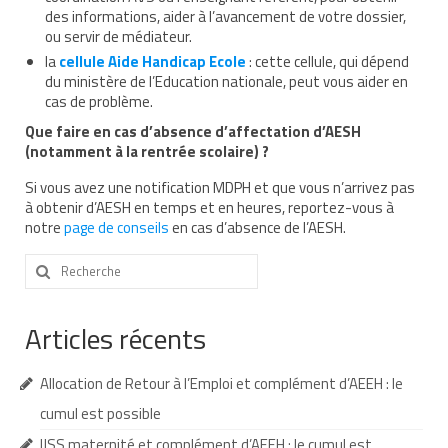
des informations, aider à l’avancement de votre dossier,
AESH et équipe éducative
ou servir de médiateur.
la
cellule Aide Handicap Ecole
: cette cellule, qui dépend
Que faire en cas d’absence de l’AESH ?
du ministère de l’Education nationale, peut vous aider en
cas de problème.
Redoublement et commission d’appel
Que faire en cas d’absence d’affectation d’AESH
(notamment à la rentrée scolaire) ?
Recours
Si vous avez une notification MDPH et que vous n’arrivez pas
Jurisprudence
à obtenir d’AESH en temps et en heures, reportez-vous à
notre
page de conseils
en cas d’absence de l’AESH.
Nos webinaires
Rechercher
Nos cafés des parents
:
Soutenir TouPI
Articles récents
Adhérer
Allocation de Retour à l’Emploi et complément d’AEEH : le
Faire un don à TouPI
cumul est possible
Devenir bénévole pour TouPI
IJSS maternité et complément d’AEEH : le cumul est