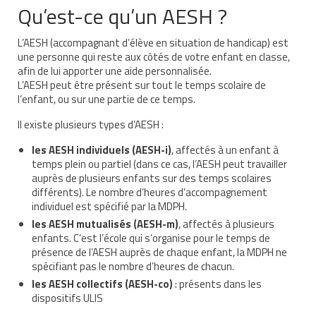
Qu’est-ce qu’un AESH ?
Nous contacter
L’AESH (accompagnant d’élève en situation de handicap) est
Nos partenaires
une personne qui reste aux côtés de votre enfant en classe,
afin de lui apporter une aide personnalisée.
Nos livres
L’AESH peut être présent sur tout le temps scolaire de
l’enfant, ou sur une partie de ce temps.
Nos livres adaptés
Il existe plusieurs types d’AESH :
Soins bucco-dentaires
les AESH individuels (AESH-i)
, affectés à un enfant à
temps plein ou partiel (dans ce cas, l’AESH peut travailler
Les troubles sensoriels
auprès de plusieurs enfants sur des temps scolaires
différents). Le nombre d’heures d’accompagnement
Aide aux démarches
individuel est spécifié par la MDPH.
Dossier MDPH
les AESH mutualisés (AESH-m)
, affectés à plusieurs
enfants. C’est l’école qui s’organise pour le temps de
Projet de vie
présence de l’AESH auprès de chaque enfant, la MDPH ne
spécifiant pas le nombre d’heures de chacun.
Demande d’allocations
les AESH collectifs (AESH-co)
: présents dans les
dispositifs ULIS
Taux de handicap et carte d’invalidité