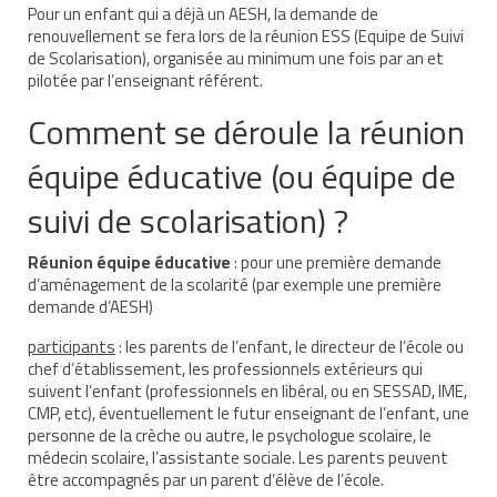
Pour un enfant qui a déjà un AESH, la demande de
renouvellement se fera lors de la réunion ESS (Equipe de Suivi
AESH et équipe éducative
de Scolarisation), organisée au minimum une fois par an et
pilotée par l’enseignant référent.
Que faire en cas d’absence de l’AESH ?
Comment se déroule la réunion
Redoublement et commission d’appel
équipe éducative (ou équipe de
Recours
suivi de scolarisation) ?
Jurisprudence
Réunion équipe éducative
: pour une première demande
Nos webinaires
d’aménagement de la scolarité (par exemple une première
demande d’AESH)
Nos cafés des parents
participants
: les parents de l’enfant, le directeur de l’école ou
Soutenir TouPI
chef d’établissement, les professionnels extérieurs qui
suivent l’enfant (professionnels en libéral, ou en SESSAD, IME,
Adhérer
CMP, etc), éventuellement le futur enseignant de l’enfant, une
personne de la crèche ou autre, le psychologue scolaire, le
Faire un don à TouPI
médecin scolaire, l’assistante sociale. Les parents peuvent
être accompagnés par un parent d’élève de l’école.
Devenir bénévole pour TouPI