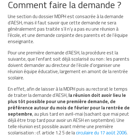
Comment faire la demande ?
Demande d’orientation
Une section du dossier MDPH est consacrée à la demande
d’AESH, mais il faut savoir que cette demande ne sera
Demande d’AVS
généralement pas traitée s’il n’y a pas eu une réunion à
l’école, et une demande conjointe des parents et de l’équipe
Autres aides financières
enseignante.
Aides municipales
Pour une première demande d’AESH, la procédure est la
suivante, que l’enfant soit déjà scolarisé ou non : les parents
Aides destinées aux fonctionnaires
doivent demander au directeur de l’école d’organiser une
réunion équipe éducative, largement en amont de la rentrée
Aides pour les salariés du privé
scolaire.
Aide exceptionnelle sécurité sociale
En effet, afin de laisser à la MDPH puis au rectorat le temps
de traiter la demande d’AESH,
la réunion doit avoir lieu le
Aide aux démarches relatives à la
plus tôt possible pour une première demande, de
scolarisation
préférence autour du mois de février pour la rentrée de
septembre
, au plus tard en avril-mai (sachant que mai peut
Education nationale : ASH
déjà être trop tard pour avoir un AESH en septembre). Une
telle réunion est possible avant même une première
Scolarisation : conseils pour obtenir une
scolarisation : cf. article 1.2 5 de la
circulaire du 17 août 2006
.
décision favorable