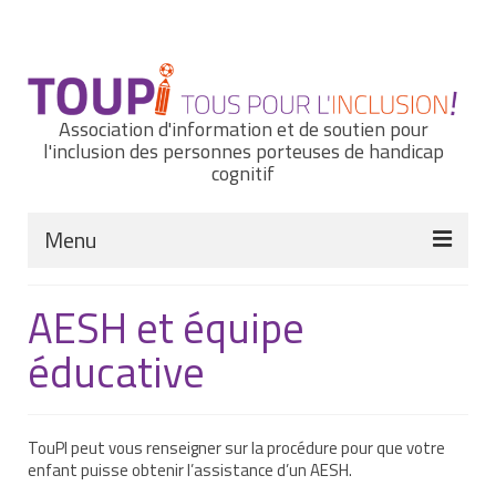
Rechercher
:
Association d'information et de soutien pour
l'inclusion des personnes porteuses de handicap
cognitif
Menu
Actualités
AESH et équipe
Nous connaître
éducative
Notre histoire
Nos missions et nos valeurs
TouPI peut vous renseigner sur la procédure pour que votre
enfant puisse obtenir l’assistance d’un AESH.
Notre équipe