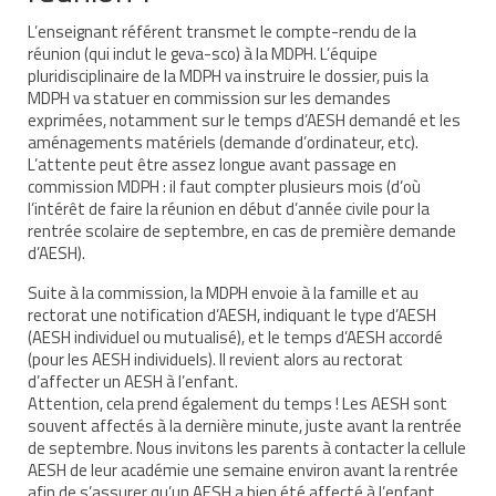
L’enseignant référent transmet le compte-rendu de la
réunion (qui inclut le geva-sco) à la MDPH. L’équipe
pluridisciplinaire de la MDPH va instruire le dossier, puis la
MDPH va statuer en commission sur les demandes
exprimées, notamment sur le temps d’AESH demandé et les
aménagements matériels (demande d’ordinateur, etc).
L’attente peut être assez longue avant passage en
commission MDPH : il faut compter plusieurs mois (d’où
l’intérêt de faire la réunion en début d’année civile pour la
rentrée scolaire de septembre, en cas de première demande
d’AESH).
Suite à la commission, la MDPH envoie à la famille et au
rectorat une notification d’AESH, indiquant le type d’AESH
(AESH individuel ou mutualisé), et le temps d’AESH accordé
(pour les AESH individuels). Il revient alors au rectorat
d’affecter un AESH à l’enfant.
Attention, cela prend également du temps ! Les AESH sont
souvent affectés à la dernière minute, juste avant la rentrée
de septembre. Nous invitons les parents à contacter la cellule
AESH de leur académie une semaine environ avant la rentrée
afin de s’assurer qu’un AESH a bien été affecté à l’enfant.