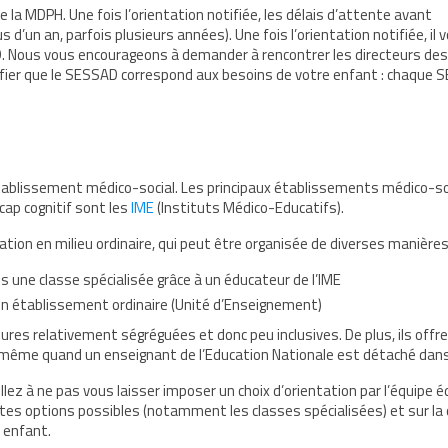
la MDPH. Une fois l’orientation notifiée, les délais d’attente avant
d’un an, parfois plusieurs années). Une fois l’orientation notifiée, il 
AD. Nous vous encourageons à demander à rencontrer les directeurs des
ifier que le SESSAD correspond aux besoins de votre enfant : chaque 
tablissement médico-social. Les principaux établissements médico-s
icap cognitif sont les
IME
(Instituts Médico-Educatifs).
tion en milieu ordinaire, qui peut être organisée de diverses manières
une classe spécialisée grâce à un éducateur de l’IME
 un établissement ordinaire (Unité d’Enseignement)
es relativement ségréguées et donc peu inclusives. De plus, ils offr
même quand un enseignant de l’Education Nationale est détaché dans 
illez à ne pas vous laisser imposer un choix d’orientation par l’équipe 
ntes options possibles (notamment les classes spécialisées) et sur la 
 enfant.