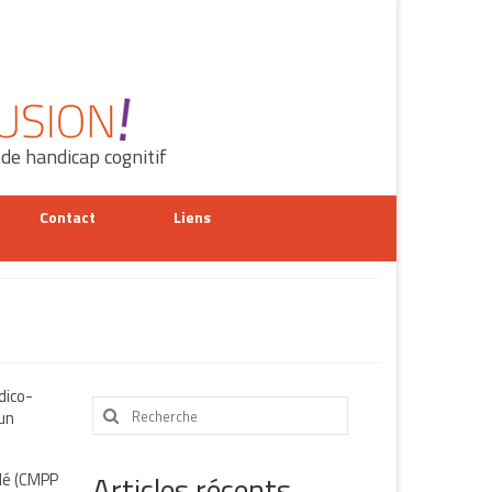
 de handicap cognitif
Contact
Liens
dico-
Rechercher
un
:
Articles récents
ilé (CMPP