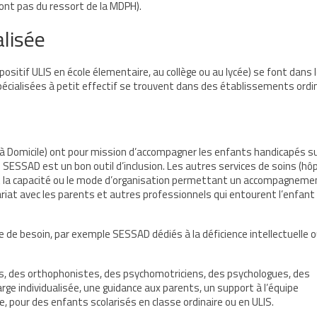
ont pas du ressort de la MDPH).
alisée
ositif ULIS en école élementaire, au collège ou au lycée) se font dans 
spécialisées à petit effectif se trouvent dans des établissements ordin
s à Domicile) ont pour mission d’accompagner les enfants handicapés s
la, le SESSAD est un bon outil d’inclusion. Les autres services de soins (hô
 la capacité ou le mode d’organisation permettant un accompagneme
tenariat avec les parents et autres professionnels qui entourent l’enfant
de besoin, par exemple SESSAD dédiés à la déficience intellectuelle o
s, des orthophonistes, des psychomotriciens, des psychologues, des
arge individualisée, une guidance aux parents, un support à l’équipe
, pour des enfants scolarisés en classe ordinaire ou en ULIS.