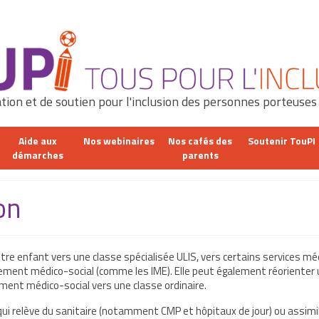
tion et de soutien pour l'inclusion des personnes porteuses
Aide aux
Nos webinaires
Nos cafés des
Soutenir TouPI
démarches
parents
on
re enfant vers une classe spécialisée ULIS, vers certains services mé
ment médico-social (comme les IME). Elle peut également réorienter 
ement médico-social vers une classe ordinaire.
qui relève du sanitaire (notamment CMP et hôpitaux de jour) ou assim