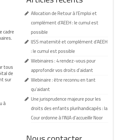
Allocation de Retour à l’Emploi et
complément d’AEEH : le cumul est
le cadre
possible
aires.
IJSS maternité et complément d’AEEH
: le cumul est possible
Webinaires : 4 rendez-vous pour
ur tous
approfondir vos droits d’aidant
pital de
nt sur
Webinaire : être reconnu en tant
qu’aidant
Une jurisprudence majeure pour les
u à
droits des enfants plurihandicapés : la
Cour ordonne à l’INJA d’accueillir Noor
Nous contacter