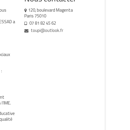
vous
120, boulevard Magenta
Paris 75010
SESSAD a
07 81 82 45 62
toupi@outlook.fr
ociaux
 :
ent
l’IME.
éducative
qualité