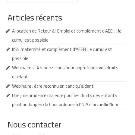
:
Demande d’orientation
Articles récents
Demande d’AVS
Allocation de Retour à l’Emploi et complément d’AEEH : le
Autres aides financières
cumul est possible
Aides municipales
IJSS maternité et complément d’AEEH : le cumul est
possible
Aides destinées aux fonctionnaires
Webinaires : 4 rendez-vous pour approfondir vos droits
Aides pour les salariés du privé
d’aidant
Aide exceptionnelle sécurité sociale
Webinaire : être reconnu en tant qu’aidant
Une jurisprudence majeure pour les droits des enfants
Aide aux démarches relatives à la
scolarisation
plurihandicapés : la Cour ordonne à l’INJA d’accueillir Noor
Education nationale : ASH
Nous contacter
Scolarisation : conseils pour obtenir une
décision favorable