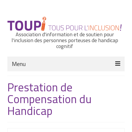
Rechercher
:
Association d'information et de soutien pour
l'inclusion des personnes porteuses de handicap
cognitif
Menu
Actualités
Prestation de
Nous connaître
Compensation du
Notre histoire
Handicap
Nos missions et nos valeurs
Notre équipe