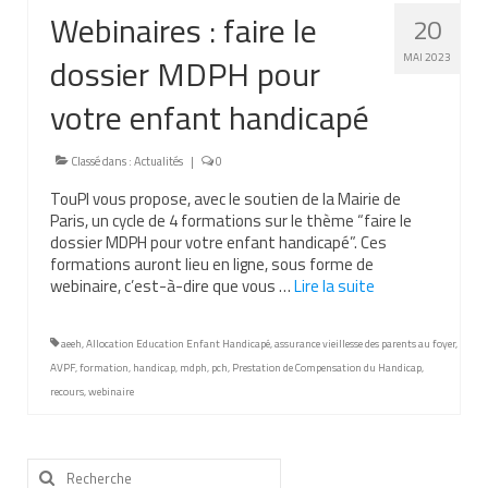
Webinaires : faire le
20
Nous contacter
dossier MDPH pour
MAI 2023
Nos partenaires
votre enfant handicapé
Nos livres
Classé dans :
Nos livres adaptés
Actualités
|
0
TouPI vous propose, avec le soutien de la Mairie de
Soins bucco-dentaires
Paris, un cycle de 4 formations sur le thème “faire le
dossier MDPH pour votre enfant handicapé”. Ces
Les troubles sensoriels
formations auront lieu en ligne, sous forme de
webinaire, c’est-à-dire que vous …
Lire la suite­­
Aide aux démarches
Dossier MDPH
aeeh
,
Allocation Education Enfant Handicapé
,
assurance vieillesse des parents au foyer
,
AVPF
,
formation
,
handicap
,
mdph
,
pch
,
Prestation de Compensation du Handicap
,
Projet de vie
recours
,
webinaire
Demande d’allocations
Rechercher
Taux de handicap et carte d’invalidité