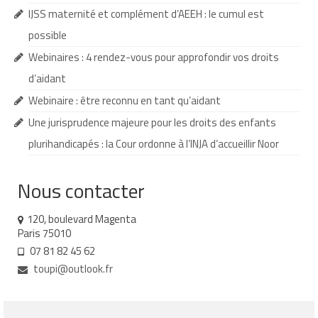
IJSS maternité et complément d’AEEH : le cumul est
Demande d’orientation
possible
Demande d’AVS
Webinaires : 4 rendez-vous pour approfondir vos droits
d’aidant
Autres aides financières
Webinaire : être reconnu en tant qu’aidant
Aides municipales
Une jurisprudence majeure pour les droits des enfants
Aides destinées aux fonctionnaires
plurihandicapés : la Cour ordonne à l’INJA d’accueillir Noor
Aides pour les salariés du privé
Nous contacter
Aide exceptionnelle sécurité sociale
120, boulevard Magenta
Aide aux démarches relatives à la
Paris 75010
scolarisation
07 81 82 45 62
toupi@outlook.fr
Education nationale : ASH
Scolarisation : conseils pour obtenir une
décision favorable