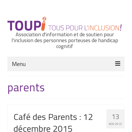
Rechercher
:
Association d'information et de soutien pour
l'inclusion des personnes porteuses de handicap
cognitif
Menu
Actualités
parents
Nous connaître
Notre histoire
Café des Parents : 12
13
Nos missions et nos valeurs
décembre 2015
NOV 2015
Notre équipe