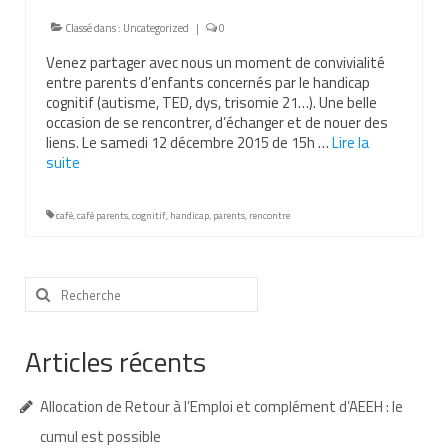
Nous contacter
Classé dans :
Uncategorized
|
0
Venez partager avec nous un moment de convivialité
Nos partenaires
entre parents d’enfants concernés par le handicap
cognitif (autisme, TED, dys, trisomie 21…). Une belle
Nos livres
occasion de se rencontrer, d’échanger et de nouer des
liens. Le samedi 12 décembre 2015 de 15h …
Lire la
Nos livres adaptés
suite­­
Soins bucco-dentaires
café
,
café parents
,
cognitif
,
handicap
,
parents
,
rencontre
Les troubles sensoriels
Aide aux démarches
Rechercher
:
Dossier MDPH
Articles récents
Projet de vie
Demande d’allocations
Allocation de Retour à l’Emploi et complément d’AEEH : le
cumul est possible
Taux de handicap et carte d’invalidité