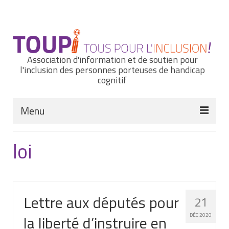
Rechercher
:
Association d'information et de soutien pour
l'inclusion des personnes porteuses de handicap
cognitif
Menu
Actualités
loi
Nous connaître
Notre histoire
Lettre aux députés pour
21
Nos missions et nos valeurs
la liberté d’instruire en
DÉC 2020
Notre équipe