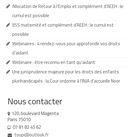
Allocation de Retour à l’Emploi et complément d’AEEH : le
Demande d’orientation
cumul est possible
Demande d’AVS
IJSS maternité et complément d’AEEH : le cumul est
possible
Autres aides financières
Webinaires : 4 rendez-vous pour approfondir vos droits
Aides municipales
d’aidant
Aides destinées aux fonctionnaires
Webinaire : être reconnu en tant qu’aidant
Une jurisprudence majeure pour les droits des enfants
Aides pour les salariés du privé
plurihandicapés : la Cour ordonne à l’INJA d’accueillir Noor
Aide exceptionnelle sécurité sociale
Aide aux démarches relatives à la
Nous contacter
scolarisation
120, boulevard Magenta
Education nationale : ASH
Paris 75010
07 81 82 45 62
Scolarisation : conseils pour obtenir une
toupi@outlook.fr
décision favorable