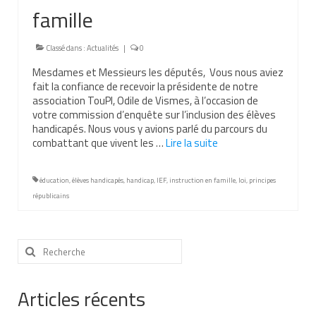
famille
Nous contacter
Nos partenaires
Classé dans :
Actualités
|
0
Mesdames et Messieurs les députés, Vous nous aviez
Nos livres
fait la confiance de recevoir la présidente de notre
association TouPI, Odile de Vismes, à l’occasion de
Nos livres adaptés
votre commission d’enquête sur l’inclusion des élèves
handicapés. Nous vous y avions parlé du parcours du
Soins bucco-dentaires
combattant que vivent les …
Lire la suite­­
Les troubles sensoriels
éducation
,
élèves handicapés
,
handicap
,
IEF
,
instruction en famille
,
loi
,
principes
Aide aux démarches
républicains
Dossier MDPH
Rechercher
Projet de vie
:
Demande d’allocations
Articles récents
Taux de handicap et carte d’invalidité