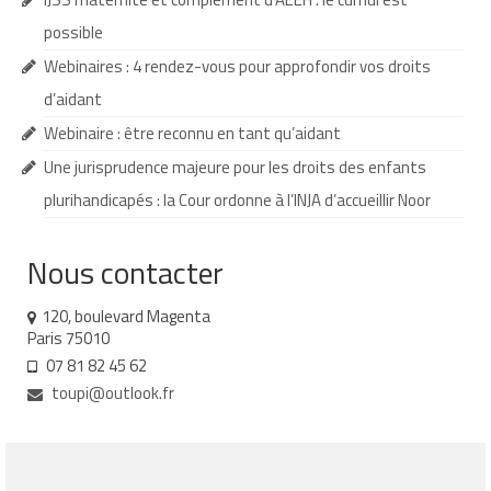
possible
Demande d’orientation
Webinaires : 4 rendez-vous pour approfondir vos droits
Demande d’AVS
d’aidant
Autres aides financières
Webinaire : être reconnu en tant qu’aidant
Une jurisprudence majeure pour les droits des enfants
Aides municipales
plurihandicapés : la Cour ordonne à l’INJA d’accueillir Noor
Aides destinées aux fonctionnaires
Aides pour les salariés du privé
Nous contacter
Aide exceptionnelle sécurité sociale
120, boulevard Magenta
Paris 75010
Aide aux démarches relatives à la
07 81 82 45 62
scolarisation
toupi@outlook.fr
Education nationale : ASH
Scolarisation : conseils pour obtenir une
décision favorable