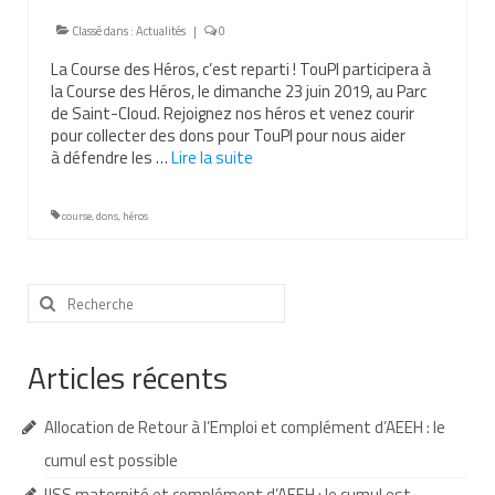
Nous contacter
Classé dans :
Actualités
|
0
La Course des Héros, c’est reparti ! TouPI participera à
Nos partenaires
la Course des Héros, le dimanche 23 juin 2019, au Parc
de Saint-Cloud. Rejoignez nos héros et venez courir
Nos livres
pour collecter des dons pour TouPI pour nous aider
à défendre les …
Lire la suite­­
Nos livres adaptés
Soins bucco-dentaires
course
,
dons
,
héros
Les troubles sensoriels
Rechercher
Aide aux démarches
:
Dossier MDPH
Articles récents
Projet de vie
Allocation de Retour à l’Emploi et complément d’AEEH : le
Demande d’allocations
cumul est possible
Taux de handicap et carte d’invalidité
IJSS maternité et complément d’AEEH : le cumul est