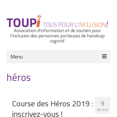
Rechercher
:
Association d'information et de soutien pour
l'inclusion des personnes porteuses de handicap
cognitif
Menu
Actualités
héros
Nous connaître
Notre histoire
Course des Héros 2019 :
9
Nos missions et nos valeurs
inscrivez-vous !
DÉC 2018
Notre équipe