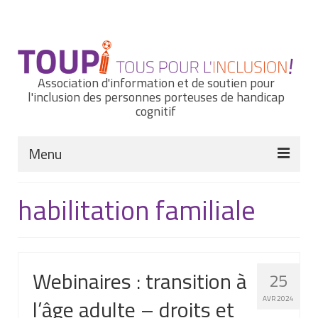
Rechercher
:
Association d'information et de soutien pour
l'inclusion des personnes porteuses de handicap
cognitif
Menu
Actualités
habilitation familiale
Nous connaître
Notre histoire
Webinaires : transition à
25
Nos missions et nos valeurs
l’âge adulte – droits et
AVR 2024
Notre équipe