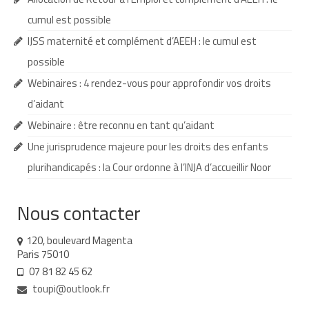
cumul est possible
Demande d’orientation
IJSS maternité et complément d’AEEH : le cumul est
Demande d’AVS
possible
Autres aides financières
Webinaires : 4 rendez-vous pour approfondir vos droits
d’aidant
Aides municipales
Webinaire : être reconnu en tant qu’aidant
Aides destinées aux fonctionnaires
Une jurisprudence majeure pour les droits des enfants
Aides pour les salariés du privé
plurihandicapés : la Cour ordonne à l’INJA d’accueillir Noor
Aide exceptionnelle sécurité sociale
Nous contacter
Aide aux démarches relatives à la
scolarisation
120, boulevard Magenta
Paris 75010
Education nationale : ASH
07 81 82 45 62
toupi@outlook.fr
Scolarisation : conseils pour obtenir une
décision favorable