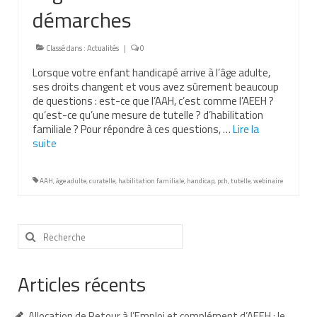
démarches
Nous contacter
Nos partenaires
Classé dans :
Actualités
|
0
Lorsque votre enfant handicapé arrive à l’âge adulte,
Nos livres
ses droits changent et vous avez sûrement beaucoup
de questions : est-ce que l’AAH, c’est comme l’AEEH ?
Nos livres adaptés
qu’est-ce qu’une mesure de tutelle ? d’habilitation
familiale ? Pour répondre à ces questions, …
Lire la
Soins bucco-dentaires
suite­­
Les troubles sensoriels
AAH
,
âge adulte
,
curatelle
,
habilitation familiale
,
handicap
,
pch
,
tutelle
,
webinaire
Aide aux démarches
Dossier MDPH
Rechercher
:
Projet de vie
Articles récents
Demande d’allocations
Taux de handicap et carte d’invalidité
Allocation de Retour à l’Emploi et complément d’AEEH : le