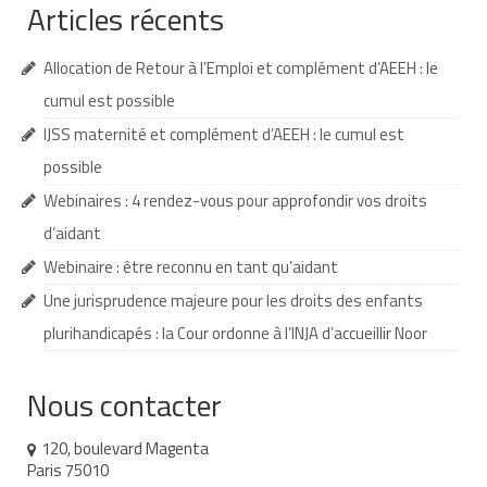
Articles récents
AESH et équipe éducative
Allocation de Retour à l’Emploi et complément d’AEEH : le
Que faire en cas d’absence de l’AESH ?
cumul est possible
Redoublement et commission d’appel
IJSS maternité et complément d’AEEH : le cumul est
possible
Recours
Webinaires : 4 rendez-vous pour approfondir vos droits
Jurisprudence
d’aidant
Nos webinaires
Webinaire : être reconnu en tant qu’aidant
Une jurisprudence majeure pour les droits des enfants
Nos cafés des parents
plurihandicapés : la Cour ordonne à l’INJA d’accueillir Noor
Soutenir TouPI
Adhérer
Nous contacter
Faire un don à TouPI
120, boulevard Magenta
Paris 75010
Devenir bénévole pour TouPI