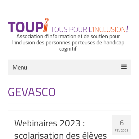
Rechercher
:
Association d'information et de soutien pour
l'inclusion des personnes porteuses de handicap
cognitif
Menu
Actualités
GEVASCO
Nous connaître
Notre histoire
Webinaires 2023 :
6
Nos missions et nos valeurs
scolarisation des élèves
FÉV 2023
Notre équipe