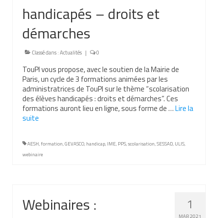
handicapés – droits et
Nous contacter
démarches
Nos partenaires
Nos livres
Classé dans :
Actualités
|
0
TouPI vous propose, avec le soutien de la Mairie de
Nos livres adaptés
Paris, un cycle de 3 formations animées par les
administratrices de TouPI sur le thème “scolarisation
Soins bucco-dentaires
des élèves handicapés : droits et démarches”. Ces
formations auront lieu en ligne, sous forme de …
Lire la
Les troubles sensoriels
suite­­
Aide aux démarches
AESH
,
formation
,
GEVASCO
,
handicap
,
IME
,
PPS
,
scolarisation
,
SESSAD
,
ULIS
,
Dossier MDPH
webinaire
Projet de vie
Demande d’allocations
Webinaires :
1
Taux de handicap et carte d’invalidité
MAR 2021