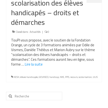
scolarisation des élèves
Demande d’orientation
handicapés – droits et
Demande d’AVS
démarches
Autres aides financières
Classé dans :
Actualités
|
0
Aides municipales
TouPI vous propose, avec le soutien de la Fondation
Orange, un cycle de 3 formations animées par Odile de
Aides destinées aux fonctionnaires
Vismes, Danièle Théléus et Marion Aubry sur le thème
“scolarisation des élèves handicapés – droits et
Aides pour les salariés du privé
démarches”. Ces formations auront lieu en ligne, sous
forme …
Lire la suite­­
Aide exceptionnelle sécurité sociale
Aide aux démarches relatives à la
AESH
,
élèves handicapés
,
GEVASCO
,
handicap
,
IME
,
PPS
,
recours
,
scolarisation
,
ULIS
scolarisation
Education nationale : ASH
Rechercher
:
Scolarisation : conseils pour obtenir une
décision favorable