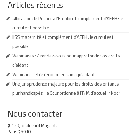
Articles récents
Demande d’orientation
Allocation de Retour à l’Emploi et complément d’AEEH : le
Demande d’AVS
cumul est possible
Autres aides financières
IJSS maternité et complément d’AEEH : le cumul est
possible
Aides municipales
Webinaires : 4 rendez-vous pour approfondir vos droits
Aides destinées aux fonctionnaires
d’aidant
Aides pour les salariés du privé
Webinaire : être reconnu en tant qu’aidant
Une jurisprudence majeure pour les droits des enfants
Aide exceptionnelle sécurité sociale
plurihandicapés : la Cour ordonne à l’INJA d’accueillir Noor
Aide aux démarches relatives à la
scolarisation
Nous contacter
Education nationale : ASH
120, boulevard Magenta
Scolarisation : conseils pour obtenir une
Paris 75010
décision favorable