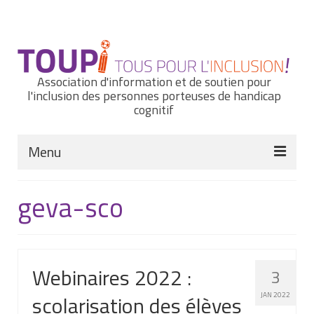
Rechercher
:
Association d'information et de soutien pour
l'inclusion des personnes porteuses de handicap
cognitif
Menu
Actualités
geva-sco
Nous connaître
Notre histoire
Webinaires 2022 :
3
Nos missions et nos valeurs
scolarisation des élèves
JAN 2022
Notre équipe