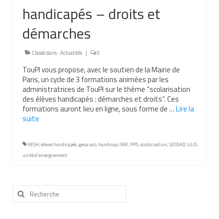
handicapés – droits et
Nous contacter
démarches
Nos partenaires
Nos livres
Classé dans :
Actualités
|
0
TouPI vous propose, avec le soutien de la Mairie de
Nos livres adaptés
Paris, un cycle de 3 formations animées par les
administratrices de TouPI sur le thème “scolarisation
Soins bucco-dentaires
des élèves handicapés : démarches et droits”. Ces
formations auront lieu en ligne, sous forme de …
Lire la
Les troubles sensoriels
suite­­
Aide aux démarches
AESH
,
élèves handicapés
,
geva-sco
,
handicap
,
IME
,
PPS
,
scolarisation
,
SESSAD
,
ULIS
,
Dossier MDPH
unité d'enseignement
Projet de vie
Rechercher
Demande d’allocations
:
Taux de handicap et carte d’invalidité