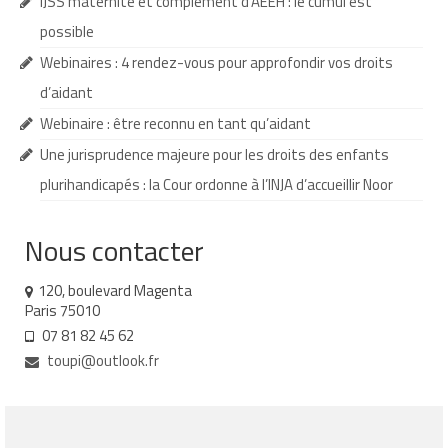
IJSS maternité et complément d’AEEH : le cumul est
possible
AESH et équipe éducative
Webinaires : 4 rendez-vous pour approfondir vos droits
Que faire en cas d’absence de l’AESH ?
d’aidant
Redoublement et commission d’appel
Webinaire : être reconnu en tant qu’aidant
Une jurisprudence majeure pour les droits des enfants
Recours
plurihandicapés : la Cour ordonne à l’INJA d’accueillir Noor
Jurisprudence
Nos webinaires
Nous contacter
Nos cafés des parents
120, boulevard Magenta
Paris 75010
Soutenir TouPI
07 81 82 45 62
toupi@outlook.fr
Adhérer
Faire un don à TouPI
Devenir bénévole pour TouPI