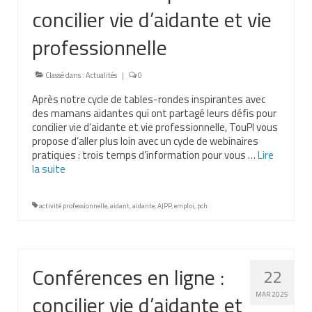
concilier vie d’aidante et vie
Nous contacter
professionnelle
Nos partenaires
Nos livres
Classé dans :
Actualités
|
0
Après notre cycle de tables-rondes inspirantes avec
Nos livres adaptés
des mamans aidantes qui ont partagé leurs défis pour
concilier vie d’aidante et vie professionnelle, TouPI vous
Soins bucco-dentaires
propose d’aller plus loin avec un cycle de webinaires
pratiques : trois temps d’information pour vous …
Lire
Les troubles sensoriels
la suite­­
Aide aux démarches
activité professionnelle
,
aidant
,
aidante
,
AJPP
,
emploi
,
pch
Dossier MDPH
Projet de vie
Conférences en ligne :
22
Demande d’allocations
concilier vie d’aidante et
MAR 2025
Taux de handicap et carte d’invalidité