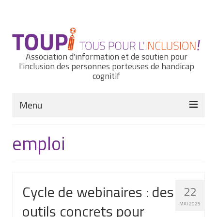
Rechercher
:
Association d'information et de soutien pour
l'inclusion des personnes porteuses de handicap
cognitif
Menu
Actualités
emploi
Nous connaître
Notre histoire
Cycle de webinaires : des
22
Nos missions et nos valeurs
outils concrets pour
MAI 2025
Notre équipe