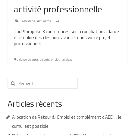
activité professionnelle
Demande d’orientation
Demande d’AVS
Classé dans :
Actualités
|
0
TouPI propose 3 conférences sur la conciliation aidance
Autres aides financières
et emploi : des clés pour avancer dans votre projet
professionnel
Aides municipales
Aides destinées aux fonctionnaires
aidance
,
aidantes
,
aidants
,
emploi
,
handicap
Aides pour les salariés du privé
Rechercher
Aide exceptionnelle sécurité sociale
:
Aide aux démarches relatives à la
Articles récents
scolarisation
Education nationale : ASH
Allocation de Retour à l’Emploi et complément d’AEEH : le
cumul est possible
Scolarisation : conseils pour obtenir une
décision favorable