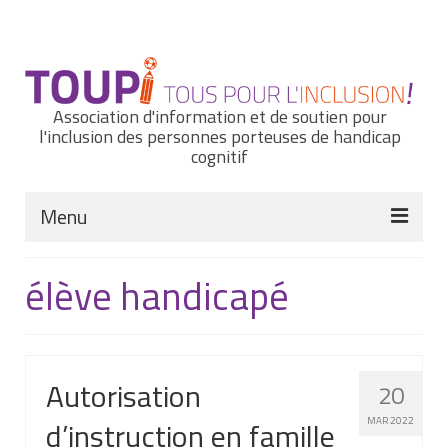
Rechercher
:
Association d'information et de soutien pour
l'inclusion des personnes porteuses de handicap
cognitif
Menu
Actualités
élève handicapé
Nous connaître
Notre histoire
Autorisation
20
Nos missions et nos valeurs
d’instruction en famille
MAR 2022
Notre équipe