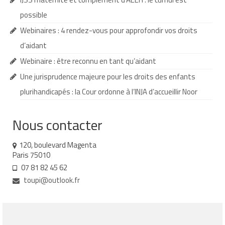
possible
Demande d’orientation
Webinaires : 4 rendez-vous pour approfondir vos droits
Demande d’AVS
d’aidant
Autres aides financières
Webinaire : être reconnu en tant qu’aidant
Une jurisprudence majeure pour les droits des enfants
Aides municipales
plurihandicapés : la Cour ordonne à l’INJA d’accueillir Noor
Aides destinées aux fonctionnaires
Aides pour les salariés du privé
Nous contacter
Aide exceptionnelle sécurité sociale
120, boulevard Magenta
Paris 75010
Aide aux démarches relatives à la
07 81 82 45 62
scolarisation
toupi@outlook.fr
Education nationale : ASH
Scolarisation : conseils pour obtenir une
décision favorable