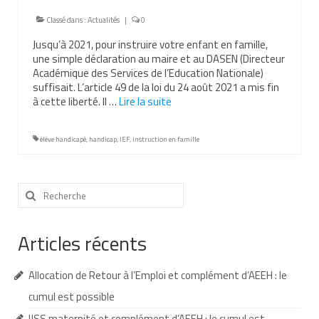
Nous contacter
Classé dans :
Actualités
|
0
Jusqu’à 2021, pour instruire votre enfant en famille,
Nos partenaires
une simple déclaration au maire et au DASEN (Directeur
Académique des Services de l’Education Nationale)
Nos livres
suffisait. L’article 49 de la loi du 24 août 2021 a mis fin
à cette liberté. Il …
Lire la suite­­
Nos livres adaptés
Soins bucco-dentaires
élève handicapé
,
handicap
,
IEF
,
instruction en famille
Les troubles sensoriels
Rechercher
Aide aux démarches
:
Dossier MDPH
Articles récents
Projet de vie
Allocation de Retour à l’Emploi et complément d’AEEH : le
Demande d’allocations
cumul est possible
Taux de handicap et carte d’invalidité
IJSS maternité et complément d’AEEH : le cumul est