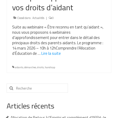
vos droits d’aidant
Nous contacter
Nos partenaires
Classé dans :
Actualités
|
0
Suite au webinaire « Être reconnu en tant qu’aidant »,
Nos livres
nous vous proposons 4 webinaires
d’approfondissement pour entrer dans le détail des
Nos livres adaptés
principaux droits des parents aidants. Le programme :
14 mars 2026 – 10h à 12hComprendre l’Allocation
Soins bucco-dentaires
d’Éducation de …
Lire la suite­­
Les troubles sensoriels
aidants
,
démarches
,
droits
,
handicap
Aide aux démarches
Dossier MDPH
Rechercher
:
Projet de vie
Articles récents
Demande d’allocations
Taux de handicap et carte d’invalidité
Allocation de Retour à l’Emploi et complément d’AEEH : le