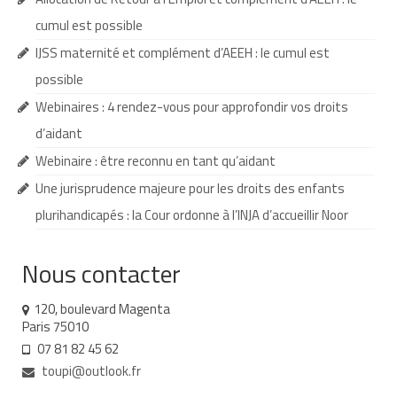
cumul est possible
Demande d’orientation
IJSS maternité et complément d’AEEH : le cumul est
Demande d’AVS
possible
Autres aides financières
Webinaires : 4 rendez-vous pour approfondir vos droits
d’aidant
Aides municipales
Webinaire : être reconnu en tant qu’aidant
Aides destinées aux fonctionnaires
Une jurisprudence majeure pour les droits des enfants
Aides pour les salariés du privé
plurihandicapés : la Cour ordonne à l’INJA d’accueillir Noor
Aide exceptionnelle sécurité sociale
Nous contacter
Aide aux démarches relatives à la
scolarisation
120, boulevard Magenta
Paris 75010
Education nationale : ASH
07 81 82 45 62
toupi@outlook.fr
Scolarisation : conseils pour obtenir une
décision favorable