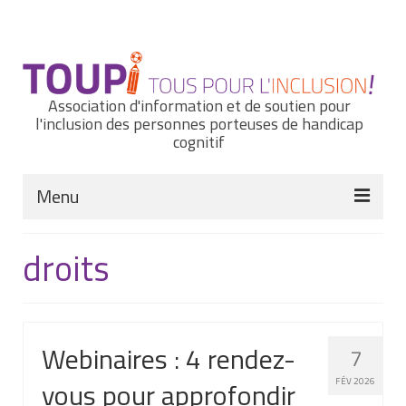
Rechercher
:
Association d'information et de soutien pour
l'inclusion des personnes porteuses de handicap
cognitif
Menu
Actualités
droits
Nous connaître
Notre histoire
Webinaires : 4 rendez-
7
Nos missions et nos valeurs
vous pour approfondir
FÉV 2026
Notre équipe