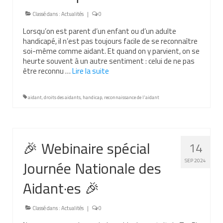
Nous contacter
Classé dans :
Actualités
|
0
Lorsqu’on est parent d’un enfant ou d’un adulte
Nos partenaires
handicapé, il n’est pas toujours facile de se reconnaître
soi-même comme aidant. Et quand on y parvient, on se
Nos livres
heurte souvent à un autre sentiment : celui de ne pas
être reconnu …
Lire la suite­­
Nos livres adaptés
Soins bucco-dentaires
aidant
,
droits des aidants
,
handicap
,
reconnaissance de l'aidant
Les troubles sensoriels
Aide aux démarches
🎉 Webinaire spécial
14
Dossier MDPH
Journée Nationale des
SEP 2024
Projet de vie
Aidant·es 🎉
Demande d’allocations
Classé dans :
Actualités
|
0
Taux de handicap et carte d’invalidité