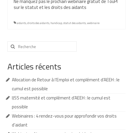
Ne manquez pas le prochain webinaire gratuit de TouPI
sur le statut et les droits des aidants
Demande d’orientation
Demande d’AVS
aidants
,
droits des aidants
,
handicap
,
statut des aidants
,
webinaire
Autres aides financières
Rechercher
Aides municipales
:
Aides destinées aux fonctionnaires
Articles récents
Aides pour les salariés du privé
Allocation de Retour à l’Emploi et complément d’AEEH : le
Aide exceptionnelle sécurité sociale
cumul est possible
Aide aux démarches relatives à la
IJSS maternité et complément d’AEEH : le cumul est
scolarisation
possible
Education nationale : ASH
Webinaires : 4 rendez-vous pour approfondir vos droits
d’aidant
Scolarisation : conseils pour obtenir une
décision favorable