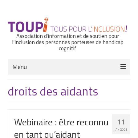
Rechercher
:
Association d'information et de soutien pour
l'inclusion des personnes porteuses de handicap
cognitif
Menu
Actualités
droits des aidants
Nous connaître
Notre histoire
Webinaire : être reconnu
11
Nos missions et nos valeurs
en tant qu’aidant
JAN 2026
Notre équipe