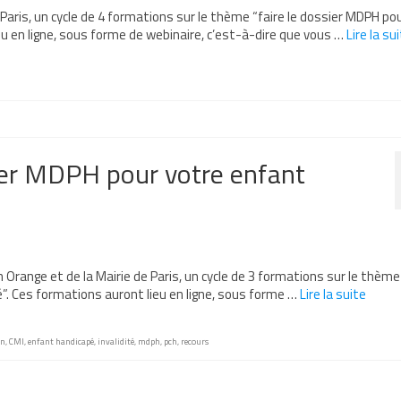
 Paris, un cycle de 4 formations sur le thème “faire le dossier MDPH po
u en ligne, sous forme de webinaire, c’est-à-dire que vous …
Lire la suit
sier MDPH pour votre enfant
 Orange et de la Mairie de Paris, un cycle de 3 formations sur le thème
”. Ces formations auront lieu en ligne, sous forme …
Lire la suite­­
on
,
CMI
,
enfant handicapé
,
invalidité
,
mdph
,
pch
,
recours