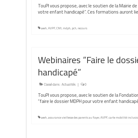
TouPI vous propose, avec le soutien de la Mairie de
votre enfant handicapé”. Ces formations auront lie
aeeh
,
AVPF
,
CMI
,
mdph
,
pch
,
recours
Webinaires “Faire le dos
handicapé”
Classé dans :
Actualités
|
0
TouPI vous propose, avec le soutien de la Fondation
“faire le dossier MDPH pour votre enfant handicapé
aeeh
,
assurance vieillesse des parents au foyer
,
AVPF
,
carte mobilité inclusi