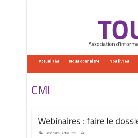
Rechercher
:
Association d'informa
Actualités
Nous connaître
Nos livres
CMI
Webinaires : faire le dos
Classé dans :
Actualités
|
0