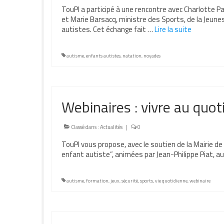
TouPI a participé à une rencontre avec Charlotte 
et Marie Barsacq, ministre des Sports, de la Jeune
autistes. Cet échange fait …
Lire la suite­­
autisme
,
enfants autistes
,
natation
,
noyades
Webinaires : vivre au quot
Classé dans :
Actualités
|
0
TouPI vous propose, avec le soutien de la Mairie de
enfant autiste”, animées par Jean-Philippe Piat, a
autisme
,
formation
,
jeux
,
sécurité
,
sports
,
vie quotidienne
,
webinaire