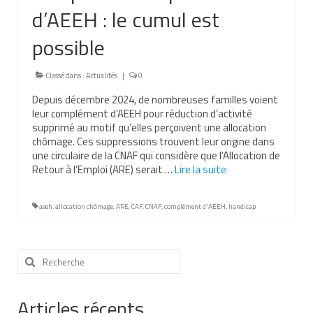
d’AEEH : le cumul est
Nous contacter
possible
Nos partenaires
Nos livres
Classé dans :
Actualités
|
0
Depuis décembre 2024, de nombreuses familles voient
Nos livres adaptés
leur complément d’AEEH pour réduction d’activité
supprimé au motif qu’elles perçoivent une allocation
Soins bucco-dentaires
chômage. Ces suppressions trouvent leur origine dans
une circulaire de la CNAF qui considère que l’Allocation de
Les troubles sensoriels
Retour à l’Emploi (ARE) serait …
Lire la suite­­
Aide aux démarches
aeeh
,
allocation chômage
,
ARE
,
CAF
,
CNAF
,
complément d'AEEH
,
handicap
Dossier MDPH
Projet de vie
Rechercher
:
Demande d’allocations
Articles récents
Taux de handicap et carte d’invalidité