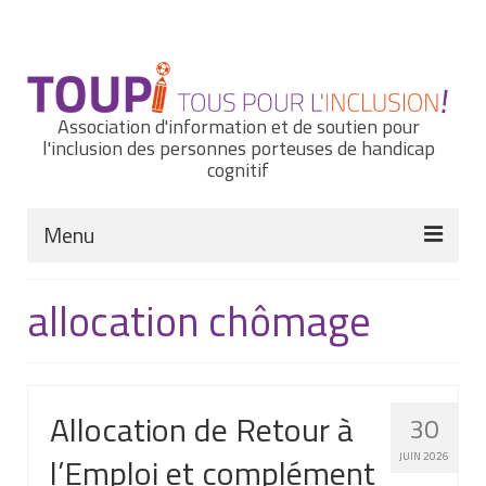
Rechercher
:
Association d'information et de soutien pour
l'inclusion des personnes porteuses de handicap
cognitif
Menu
Actualités
allocation chômage
Nous connaître
Notre histoire
Allocation de Retour à
30
Nos missions et nos valeurs
l’Emploi et complément
JUIN 2026
Notre équipe