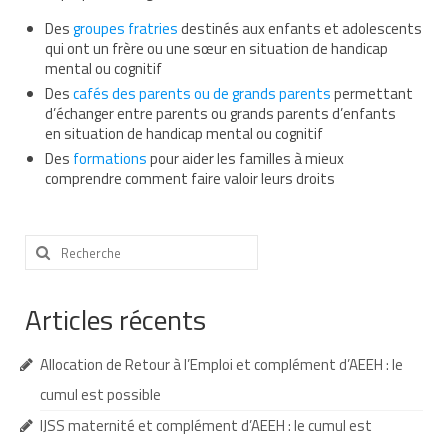
Des
groupes fratries
Nous contacter
destinés aux enfants et adolescents
qui ont un frère ou une sœur en situation de handicap
mental ou cognitif
Nos partenaires
Des
cafés des parents ou de grands parents
permettant
Nos livres
d’échanger entre parents ou grands parents d’enfants
en situation de handicap mental ou cognitif
Nos livres adaptés
Des
formations
pour aider les familles à mieux
comprendre comment faire valoir leurs droits
Soins bucco-dentaires
Les troubles sensoriels
Rechercher
:
Aide aux démarches
Articles récents
Dossier MDPH
Projet de vie
Allocation de Retour à l’Emploi et complément d’AEEH : le
cumul est possible
Demande d’allocations
IJSS maternité et complément d’AEEH : le cumul est
Taux de handicap et carte d’invalidité