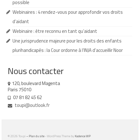
possible
Demande d’orientation
Webinaires : 4 rendez-vous pour approfondir vos droits
d’aidant
Demande d’AVS
Webinaire : être reconnu en tant qu’aidant
Autres aides financières
Une jurisprudence majeure pour les droits des enfants
Aides municipales
plurihandicapés : la Cour ordonne à l’INJA d’accueillir Noor
Aides destinées aux fonctionnaires
Nous contacter
Aides pour les salariés du privé
120, boulevard Magenta
Aide exceptionnelle sécurité sociale
Paris 75010
07 81 82 45 62
Aide aux démarches relatives à la
toupi@outlook.fr
scolarisation
Education nationale : ASH
Scolarisation : conseils pour obtenir une
© 2026 Toupi
– Plan du site
- WordPress Theme by
Kadence WP
décision favorable