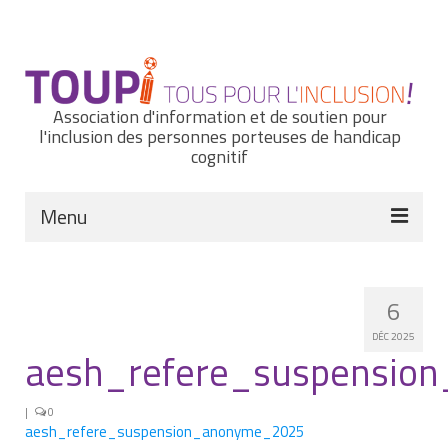
Rechercher
:
Association d'information et de soutien pour
l'inclusion des personnes porteuses de handicap
cognitif
Menu
Actualités
6
Nous connaître
DÉC 2025
Notre histoire
aesh_refere_suspensio
Nos missions et nos valeurs
|
0
aesh_refere_suspension_anonyme_2025
Notre équipe