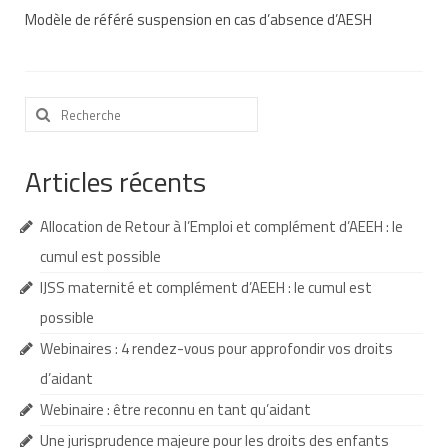
Modèle de référé suspension en cas d’absence d’AESH
Nous contacter
Nos partenaires
Rechercher
Nos livres
:
Nos livres adaptés
Articles récents
Soins bucco-dentaires
Allocation de Retour à l’Emploi et complément d’AEEH : le
Les troubles sensoriels
cumul est possible
Aide aux démarches
IJSS maternité et complément d’AEEH : le cumul est
Dossier MDPH
possible
Webinaires : 4 rendez-vous pour approfondir vos droits
Projet de vie
d’aidant
Demande d’allocations
Webinaire : être reconnu en tant qu’aidant
Taux de handicap et carte d’invalidité
Une jurisprudence majeure pour les droits des enfants