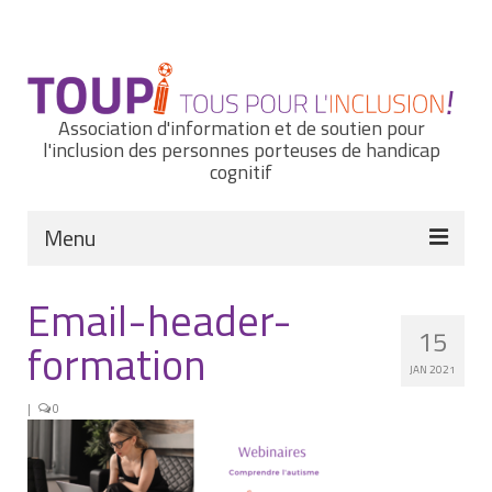
Rechercher
:
Association d'information et de soutien pour
l'inclusion des personnes porteuses de handicap
cognitif
Menu
Actualités
Email-header-
15
Nous connaître
formation
JAN 2021
Notre histoire
|
0
Nos missions et nos valeurs
Notre équipe