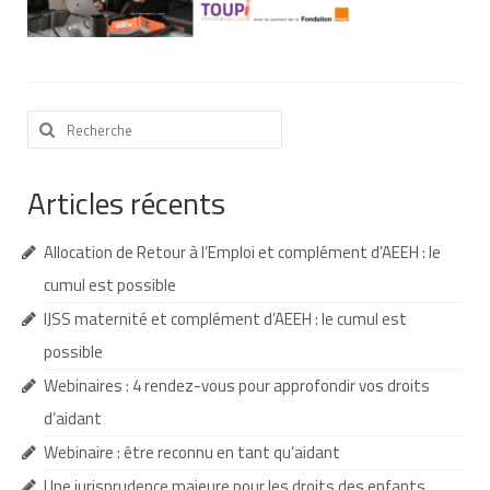
Nous contacter
Nos partenaires
Rechercher
Nos livres
:
Nos livres adaptés
Articles récents
Soins bucco-dentaires
Allocation de Retour à l’Emploi et complément d’AEEH : le
Les troubles sensoriels
cumul est possible
Aide aux démarches
IJSS maternité et complément d’AEEH : le cumul est
Dossier MDPH
possible
Webinaires : 4 rendez-vous pour approfondir vos droits
Projet de vie
d’aidant
Demande d’allocations
Webinaire : être reconnu en tant qu’aidant
Taux de handicap et carte d’invalidité
Une jurisprudence majeure pour les droits des enfants