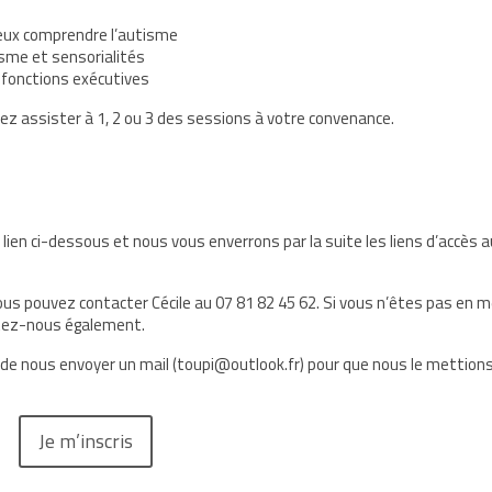
ieux comprendre l’autisme
isme et sensorialités
s fonctions exécutives
uvez assister à 1, 2 ou 3 des sessions à votre convenance.
e lien ci-dessous et nous vous enverrons par la suite les liens d’accès 
 vous pouvez contacter Cécile au 07 81 82 45 62. Si vous n’êtes pas en 
actez-nous également.
i de nous envoyer un mail (toupi@outlook.fr) pour que nous le mettion
Je m’inscris