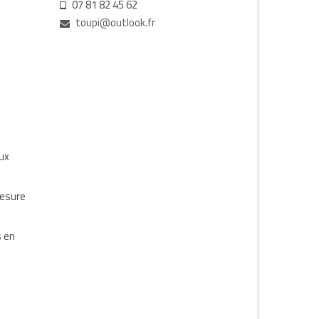
07 81 82 45 62
toupi@outlook.fr
aux
mesure
s en