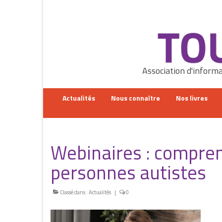
Rechercher
:
Association d'informa
Actualités
Nous connaître
Nos livres
Webinaires : compre
personnes autistes
Classé dans :
Actualités
|
0