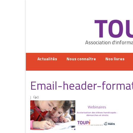
Rechercher
:
Association d'informa
Actualités
Nous connaître
Nos livres
Email-header-format
|
0