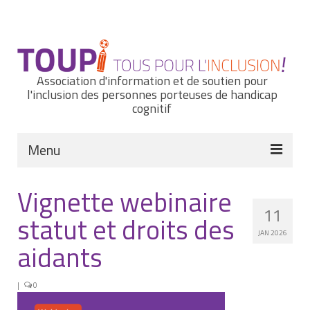
Rechercher
:
Association d'information et de soutien pour
l'inclusion des personnes porteuses de handicap
cognitif
Menu
Actualités
Vignette webinaire
11
Nous connaître
statut et droits des
JAN 2026
Notre histoire
aidants
Nos missions et nos valeurs
|
0
Notre équipe