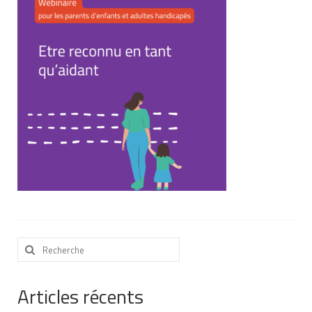
Nous contacter
Nos partenaires
Nos livres
Nos livres adaptés
Soins bucco-dentaires
Les troubles sensoriels
Aide aux démarches
Dossier MDPH
Rechercher
Projet de vie
:
Demande d’allocations
Articles récents
Taux de handicap et carte d’invalidité