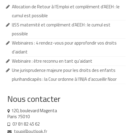
Allocation de Retour à l’Emploi et complément d’AEEH : le
Demande d’orientation
cumul est possible
Demande d’AVS
IJSS maternité et complément d’AEEH : le cumul est
possible
Autres aides financières
Webinaires : 4 rendez-vous pour approfondir vos droits
Aides municipales
d’aidant
Aides destinées aux fonctionnaires
Webinaire : être reconnu en tant qu’aidant
Une jurisprudence majeure pour les droits des enfants
Aides pour les salariés du privé
plurihandicapés : la Cour ordonne à l’INJA d’accueillir Noor
Aide exceptionnelle sécurité sociale
Aide aux démarches relatives à la
Nous contacter
scolarisation
120, boulevard Magenta
Education nationale : ASH
Paris 75010
07 81 82 45 62
Scolarisation : conseils pour obtenir une
décision favorable
toupi@outlook.fr