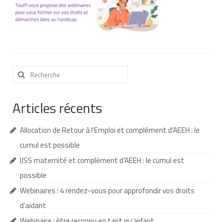
Nous contacter
Nos partenaires
Nos livres
Rechercher
Nos livres adaptés
:
Soins bucco-dentaires
Articles récents
Les troubles sensoriels
Allocation de Retour à l’Emploi et complément d’AEEH : le
Aide aux démarches
cumul est possible
Dossier MDPH
IJSS maternité et complément d’AEEH : le cumul est
possible
Projet de vie
Webinaires : 4 rendez-vous pour approfondir vos droits
Demande d’allocations
d’aidant
Taux de handicap et carte d’invalidité
Webinaire : être reconnu en tant qu’aidant