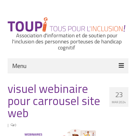
Rechercher
:
Association d'information et de soutien pour
l'inclusion des personnes porteuses de handicap
cognitif
Menu
Actualités
visuel webinaire
23
Nous connaître
pour carrousel site
MAR 2024
Notre histoire
web
Nos missions et nos valeurs
|
0
Notre équipe