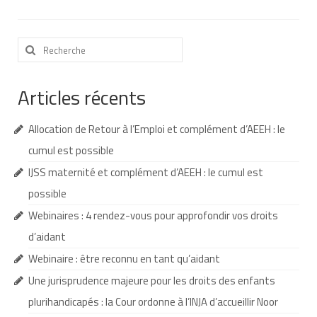
Nous contacter
Rechercher
Nos partenaires
:
Nos livres
Articles récents
Nos livres adaptés
Allocation de Retour à l’Emploi et complément d’AEEH : le
Soins bucco-dentaires
cumul est possible
Les troubles sensoriels
IJSS maternité et complément d’AEEH : le cumul est
possible
Aide aux démarches
Webinaires : 4 rendez-vous pour approfondir vos droits
Dossier MDPH
d’aidant
Projet de vie
Webinaire : être reconnu en tant qu’aidant
Une jurisprudence majeure pour les droits des enfants
Demande d’allocations
plurihandicapés : la Cour ordonne à l’INJA d’accueillir Noor
Taux de handicap et carte d’invalidité