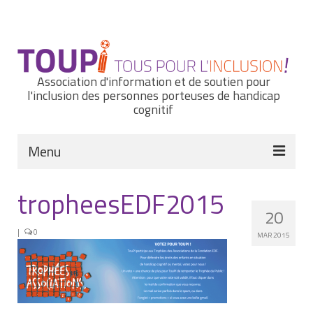
Rechercher
:
Association d'information et de soutien pour
l'inclusion des personnes porteuses de handicap
cognitif
Menu
Actualités
tropheesEDF2015
20
Nous connaître
|
0
MAR 2015
Notre histoire
Nos missions et nos valeurs
Notre équipe