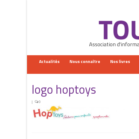
Rechercher
:
Association d'informa
Actualités
Nous connaître
Nos livres
logo hoptoys
|
0