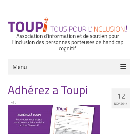
Rechercher
:
Association d'information et de soutien pour
l'inclusion des personnes porteuses de handicap
cognitif
Menu
Actualités
Adhérez a Toupi
12
Nous connaître
|
0
NOV 2014
Notre histoire
Nos missions et nos valeurs
Notre équipe