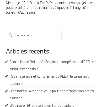
Message : “Adhérez à TouPI. Pour soutenir vos projets, vous
Nous contacter
pouvez adhérer ou faire un don. Cliquez ici !”. Image d’un
bulletin d’adhésion
Nos partenaires
Nos livres
Rechercher
Nos livres adaptés
:
Soins bucco-dentaires
Articles récents
Les troubles sensoriels
Allocation de Retour à l’Emploi et complément d’AEEH : le
Aide aux démarches
cumul est possible
Dossier MDPH
IJSS maternité et complément d’AEEH : le cumul est
possible
Projet de vie
Webinaires : 4 rendez-vous pour approfondir vos droits
Demande d’allocations
d’aidant
Taux de handicap et carte d’invalidité
Webinaire : être reconnu en tant qu’aidant