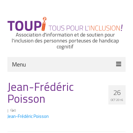
Rechercher
:
Association d'information et de soutien pour
l'inclusion des personnes porteuses de handicap
cognitif
Menu
Actualités
Jean-Frédéric
26
Nous connaître
Poisson
OCT 2016
Notre histoire
|
0
Jean-Frédéric Poisson
Nos missions et nos valeurs
Notre équipe