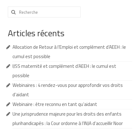
Nous contacter
Rechercher
:
Nos partenaires
Articles récents
Nos livres
Allocation de Retour à l’Emploi et complément d’AEEH : le
Nos livres adaptés
cumul est possible
Soins bucco-dentaires
IJSS maternité et complément d’AEEH : le cumul est
Les troubles sensoriels
possible
Webinaires : 4 rendez-vous pour approfondir vos droits
Aide aux démarches
d’aidant
Dossier MDPH
Webinaire : être reconnu en tant qu’aidant
Projet de vie
Une jurisprudence majeure pour les droits des enfants
plurihandicapés : la Cour ordonne à l’INJA d’accueillir Noor
Demande d’allocations
Taux de handicap et carte d’invalidité