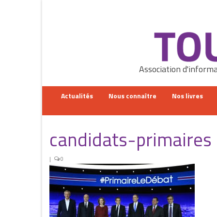
Rechercher
:
Association d'informa
Actualités
Nous connaître
Nos livres
candidats-primaires
|
0