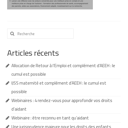
Nous contacter
Nos partenaires
Rechercher
Nos livres
:
Nos livres adaptés
Articles récents
Soins bucco-dentaires
Allocation de Retour à l’Emploi et complément d’AEEH : le
Les troubles sensoriels
cumul est possible
Aide aux démarches
IJSS maternité et complément d’AEEH : le cumul est
Dossier MDPH
possible
Webinaires : 4 rendez-vous pour approfondir vos droits
Projet de vie
d’aidant
Demande d’allocations
Webinaire : être reconnu en tant qu’aidant
Taux de handicap et carte d’invalidité
Une jurisprudence majeure pour les droits des enfants