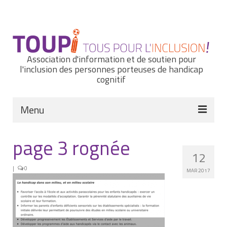
Rechercher
:
Association d'information et de soutien pour
l'inclusion des personnes porteuses de handicap
cognitif
Menu
Actualités
page 3 rognée
12
Nous connaître
|
0
MAR 2017
Notre histoire
Nos missions et nos valeurs
Notre équipe