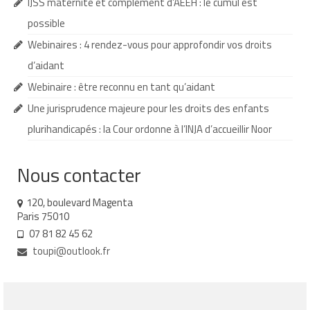
IJSS maternité et complément d’AEEH : le cumul est
Demande d’orientation
possible
Webinaires : 4 rendez-vous pour approfondir vos droits
Demande d’AVS
d’aidant
Autres aides financières
Webinaire : être reconnu en tant qu’aidant
Aides municipales
Une jurisprudence majeure pour les droits des enfants
plurihandicapés : la Cour ordonne à l’INJA d’accueillir Noor
Aides destinées aux fonctionnaires
Aides pour les salariés du privé
Nous contacter
Aide exceptionnelle sécurité sociale
120, boulevard Magenta
Paris 75010
Aide aux démarches relatives à la
07 81 82 45 62
scolarisation
toupi@outlook.fr
Education nationale : ASH
Scolarisation : conseils pour obtenir une
décision favorable