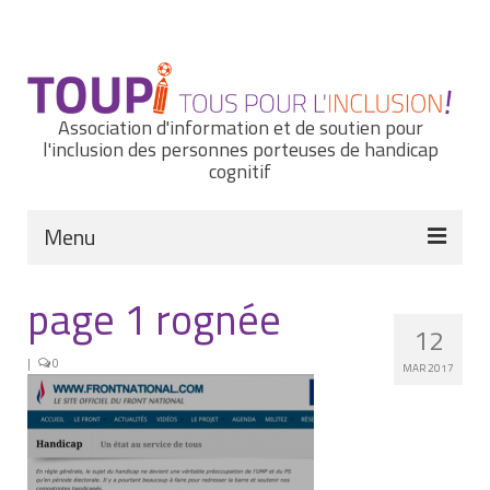
Rechercher
:
Association d'information et de soutien pour
l'inclusion des personnes porteuses de handicap
cognitif
Menu
Actualités
page 1 rognée
12
Nous connaître
|
0
MAR 2017
Notre histoire
Nos missions et nos valeurs
Notre équipe