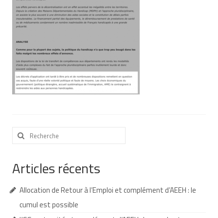
Nous contacter
Nos partenaires
Nos livres
Nos livres adaptés
Soins bucco-dentaires
Les troubles sensoriels
Rechercher
Aide aux démarches
:
Dossier MDPH
Articles récents
Projet de vie
Allocation de Retour à l’Emploi et complément d’AEEH : le
Demande d’allocations
cumul est possible
Taux de handicap et carte d’invalidité