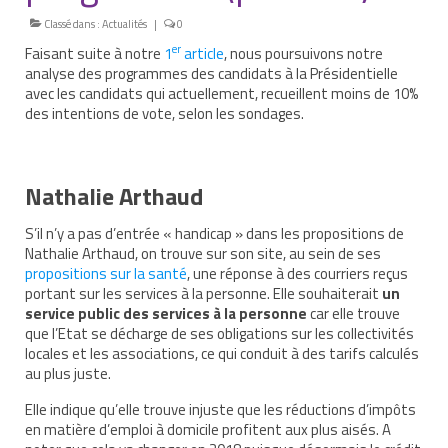
Classé dans :
Actualités
|
0
Nous contacter
er
Faisant suite à notre
1
article
, nous poursuivons notre
Nos partenaires
analyse des programmes des candidats à la Présidentielle
avec les candidats qui actuellement, recueillent moins de 10%
Nos livres
des intentions de vote, selon les sondages.
Nos livres adaptés
Nathalie Arthaud
Soins bucco-dentaires
S’il n’y a pas d’entrée « handicap » dans les propositions de
Les troubles sensoriels
Nathalie Arthaud, on trouve sur son site, au sein de ses
propositions sur la santé
, une réponse à des courriers reçus
Aide aux démarches
portant sur les services à la personne. Elle souhaiterait
un
service public des services à la personne
car elle trouve
Dossier MDPH
que l’Etat se décharge de ses obligations sur les collectivités
locales et les associations, ce qui conduit à des tarifs calculés
Projet de vie
au plus juste.
Demande d’allocations
Elle indique qu’elle trouve injuste que les réductions d’impôts
en matière d’emploi à domicile profitent aux plus aisés. A
Taux de handicap et carte d’invalidité