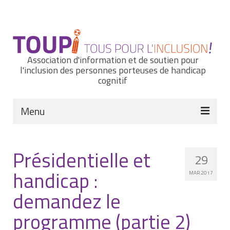
Rechercher
:
Association d'information et de soutien pour
l'inclusion des personnes porteuses de handicap
cognitif
Menu
Actualités
Présidentielle et
29
Nous connaître
handicap :
MAR 2017
Notre histoire
demandez le
Nos missions et nos valeurs
programme (partie 2)
Notre équipe