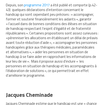
Depuis, son
programme 2017
a été publié et comporte (p.42-
AESH et équipe éducative
43) quelques déclarations d’intention concernant le
handicap qui sont cependant peu précises : « accompagner,
Que faire en cas d’absence de l’AESH ?
former et soutenir financièrement les aidants », garantir
« l’accueil dans de bonnes conditions des élèves en situation
Redoublement et commission d’appel
de handicap respectant l’esprit d’égalité et de fraternité
républicaines ». Certaines propositions sont assez curieuses :
Recours
«pérenniser les allocations en établissant un délai de préavis
avant toute réduction d’aide », « accompagner les personnes
Jurisprudence
handicapées grâce aux thérapies médicales, paramédicales
et alternatives », « aider les personnes en situation de
Nos webinaires
handicap à se faire aider en rapprochant les informations de
leur lieu de vie ». Mais il propose aussi d’inclure « les
Nos cafés des parents
personnes en situation de handicap et les accompagnants à
l’élaboration de solutions », ce qui permettrait en effet
Soutenir TouPI
d’améliorer le programme.
Adhérer
Jacques Cheminade
Faire un don à TouPI
Jacques Cheminade estime que le handicap est une « chance
Devenir bénévole pour TouPI