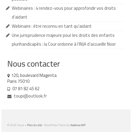
Webinaires : 4 rendez-vous pour approfondir vos droits
d’aidant
Webinaire : être reconnu en tant qu’aidant
Une jurisprudence majeure pour les droits des enfants
plurihandicapés : la Cour ordonne à l’INJA d’accueillir Noor
Nous contacter
120, boulevard Magenta
Paris 75010
07 81 82 45 62
toupi@outlook.fr
© 2026 Toupi
– Plan du site
- WordPress Theme by
Kadence WP