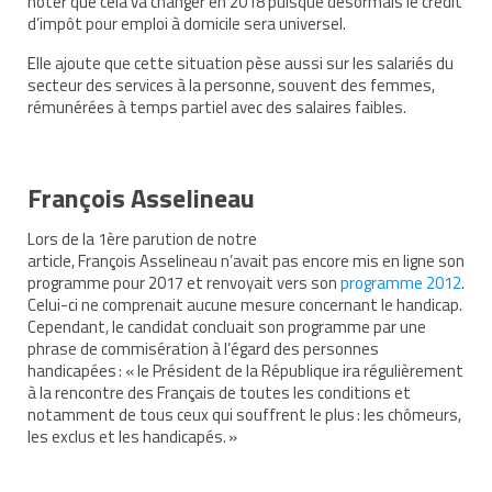
noter que cela va changer en 2018 puisque désormais le crédit
d’impôt pour emploi à domicile sera universel.
Demande d’orientation
Elle ajoute que cette situation pèse aussi sur les salariés du
Demande d’AVS
secteur des services à la personne, souvent des femmes,
rémunérées à temps partiel avec des salaires faibles.
Autres aides financières
Aides municipales
François Asselineau
Aides destinées aux fonctionnaires
Lors de la 1
ère
parution de notre
Aides pour les salariés du privé
article, François Asselineau n’avait pas encore mis en ligne son
programme pour 2017 et renvoyait vers son
programme 2012
.
Celui-ci ne comprenait aucune mesure concernant le handicap.
Aide exceptionnelle sécurité sociale
Cependant, le candidat concluait son programme par une
phrase de commisération à l’égard des personnes
Aide aux démarches relatives à la
handicapées : « le Président de la République ira régulièrement
scolarisation
à la rencontre des Français de toutes les conditions et
notamment de tous ceux qui souffrent le plus : les chômeurs,
Education nationale : ASH
les exclus et les handicapés. »
Scolarisation : conseils pour obtenir une
décision favorable