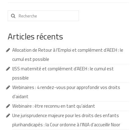
Nous contacter
Rechercher
:
Nos partenaires
Articles récents
Nos livres
Nos livres adaptés
Allocation de Retour à l’Emploi et complément d’AEEH : le
Soins bucco-dentaires
cumul est possible
IJSS maternité et complément d’AEEH : le cumul est
Les troubles sensoriels
possible
Aide aux démarches
Webinaires : 4 rendez-vous pour approfondir vos droits
d’aidant
Dossier MDPH
Webinaire : être reconnu en tant qu’aidant
Projet de vie
Une jurisprudence majeure pour les droits des enfants
Demande d’allocations
plurihandicapés : la Cour ordonne à l’INJA d’accueillir Noor
Taux de handicap et carte d’invalidité