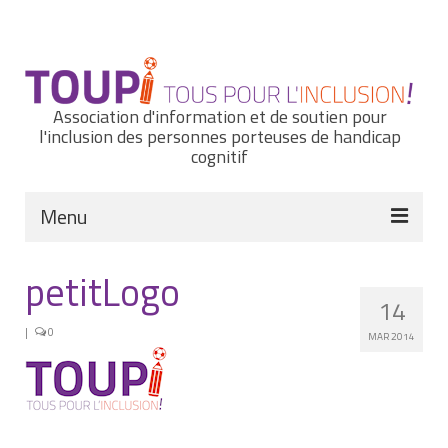
Rechercher
:
Association d'information et de soutien pour
l'inclusion des personnes porteuses de handicap
cognitif
Menu
Actualités
petitLogo
14
Nous connaître
|
0
MAR 2014
Notre histoire
Nos missions et nos valeurs
Notre équipe