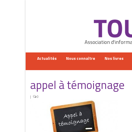
Rechercher
:
Association d'informa
Actualités
Nous connaître
Nos livres
appel à témoignage
|
0