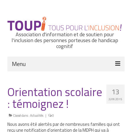
Rechercher
:
Association d'information et de soutien pour
l'inclusion des personnes porteuses de handicap
cognitif
Menu
Actualités
Orientation scolaire
13
Nous connaître
: témoignez !
JUIN 2015
Notre histoire
Nos missions et nos valeurs
Classé dans :
Actualités
|
0
Nous avons été alertés par de nombreuses familles qui ont
Notre équipe
reçu une notification d’orientation de la MDPH qui va à