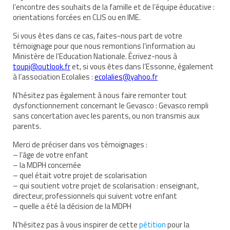
l’encontre des souhaits de la famille et de l’équipe éducative :
Nous contacter
orientations forcées en CLIS ou en IME.
Si vous êtes dans ce cas, faites-nous part de votre
Nos partenaires
témoignage pour que nous remontions l’information au
Ministère de l’Education Nationale. Écrivez-nous à
Nos livres
toupi@outlook.fr
et, si vous êtes dans l’Essonne, également
à l’asso
ciation Ecolalies :
ecolalies@yahoo.fr
Nos livres adaptés
N’hésitez pas également à nous faire remonter tout
Soins bucco-dentaires
dysfonctionnement concernant le Gevasco : Gevasco rempli
sans concertation avec les parents, ou non transmis aux
Les troubles sensoriels
parents.
Aide aux démarches
Merci de préciser dans vos témoignages :
– l’âge de votre enfant
Dossier MDPH
– la MDPH concernée
– quel était votre projet de scolarisation
Projet de vie
– qui soutient votre projet de scolarisation : enseignant,
directeur, professionnels qui suivent votre enfant
Demande d’allocations
– quelle a été la décision de la MDPH
N’hésitez pas à vous inspirer de cette
pétition
pour la
Taux de handicap et carte d’invalidité