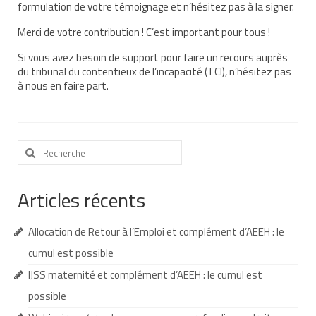
formulation de votre témoignage et n’hésitez pas à la signer.
Demande d’orientation
Merci de votre contribution ! C’est important pour tous !
Demande d’AVS
Si vous avez besoin de support pour faire un recours auprès
du tribunal du contentieux de l’incapacité (TCI), n’hésitez pas
Autres aides financières
à nous en faire part.
Aides municipales
Aides destinées aux fonctionnaires
Rechercher
:
Aides pour les salariés du privé
Articles récents
Aide exceptionnelle sécurité sociale
Aide aux démarches relatives à la
Allocation de Retour à l’Emploi et complément d’AEEH : le
scolarisation
cumul est possible
Education nationale : ASH
IJSS maternité et complément d’AEEH : le cumul est
possible
Scolarisation : conseils pour obtenir une
décision favorable