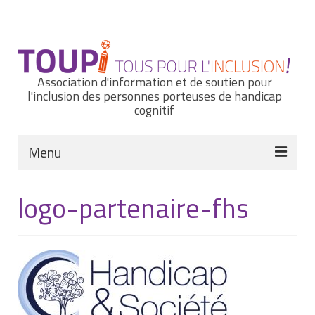
Rechercher
:
Association d'information et de soutien pour
l'inclusion des personnes porteuses de handicap
cognitif
Menu
Actualités
logo-partenaire-fhs
Nous connaître
Notre histoire
Nos missions et nos valeurs
Notre équipe