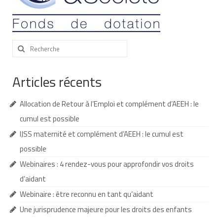
Nous contacter
Nos partenaires
Rechercher
:
Nos livres
Nos livres adaptés
Articles récents
Soins bucco-dentaires
Allocation de Retour à l’Emploi et complément d’AEEH : le
Les troubles sensoriels
cumul est possible
IJSS maternité et complément d’AEEH : le cumul est
Aide aux démarches
possible
Dossier MDPH
Webinaires : 4 rendez-vous pour approfondir vos droits
Projet de vie
d’aidant
Webinaire : être reconnu en tant qu’aidant
Demande d’allocations
Une jurisprudence majeure pour les droits des enfants
Taux de handicap et carte d’invalidité