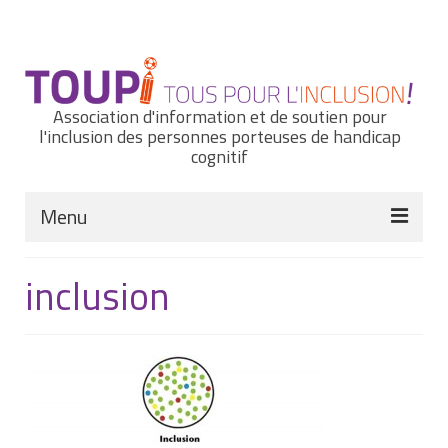
Rechercher
:
Association d'information et de soutien pour
l'inclusion des personnes porteuses de handicap
cognitif
Menu
Actualités
inclusion
Nous connaître
Notre histoire
Nos missions et nos valeurs
Notre équipe