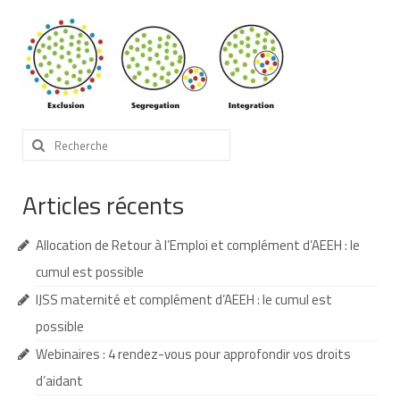
Nous contacter
Nos partenaires
Nos livres
Nos livres adaptés
Rechercher
:
Soins bucco-dentaires
Articles récents
Les troubles sensoriels
Allocation de Retour à l’Emploi et complément d’AEEH : le
Aide aux démarches
cumul est possible
Dossier MDPH
IJSS maternité et complément d’AEEH : le cumul est
Projet de vie
possible
Webinaires : 4 rendez-vous pour approfondir vos droits
Demande d’allocations
d’aidant
Taux de handicap et carte d’invalidité