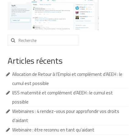
Nous contacter
Nos partenaires
Nos livres
Rechercher
:
Nos livres adaptés
Articles récents
Soins bucco-dentaires
Les troubles sensoriels
Allocation de Retour à l’Emploi et complément d’AEEH : le
cumul est possible
Aide aux démarches
IJSS maternité et complément d’AEEH : le cumul est
Dossier MDPH
possible
Projet de vie
Webinaires : 4 rendez-vous pour approfondir vos droits
d’aidant
Demande d’allocations
Webinaire : être reconnu en tant qu’aidant
Taux de handicap et carte d’invalidité