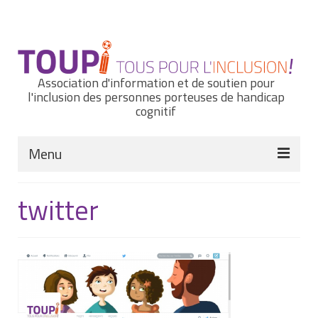
Rechercher
:
Association d'information et de soutien pour
l'inclusion des personnes porteuses de handicap
cognitif
Menu
Actualités
twitter
Nous connaître
Notre histoire
Nos missions et nos valeurs
Notre équipe