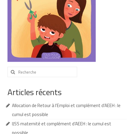
Nous contacter
Nos partenaires
Nos livres
Nos livres adaptés
Soins bucco-dentaires
Rechercher
Les troubles sensoriels
:
Aide aux démarches
Articles récents
Dossier MDPH
Allocation de Retour à l’Emploi et complément d’AEEH : le
Projet de vie
cumul est possible
Demande d’allocations
IJSS maternité et complément d’AEEH : le cumul est
Taux de handicap et carte d’invalidité
possible