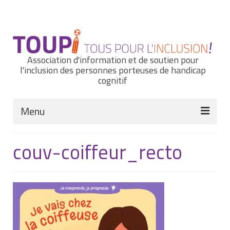
Rechercher
:
Association d'information et de soutien pour
l'inclusion des personnes porteuses de handicap
cognitif
Menu
Actualités
couv-coiffeur_recto
Nous connaître
Notre histoire
Nos missions et nos valeurs
Notre équipe