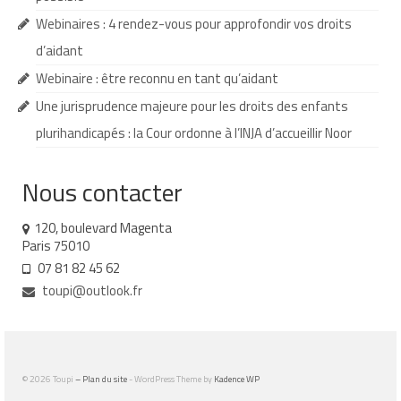
Webinaires : 4 rendez-vous pour approfondir vos droits
Demande d’orientation
d’aidant
Demande d’AVS
Webinaire : être reconnu en tant qu’aidant
Autres aides financières
Une jurisprudence majeure pour les droits des enfants
plurihandicapés : la Cour ordonne à l’INJA d’accueillir Noor
Aides municipales
Aides destinées aux fonctionnaires
Nous contacter
Aides pour les salariés du privé
120, boulevard Magenta
Paris 75010
Aide exceptionnelle sécurité sociale
07 81 82 45 62
Aide aux démarches relatives à la
toupi@outlook.fr
scolarisation
Education nationale : ASH
Scolarisation : conseils pour obtenir une
© 2026 Toupi
– Plan du site
- WordPress Theme by
Kadence WP
décision favorable