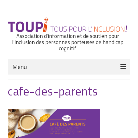
Rechercher
:
Association d'information et de soutien pour
l'inclusion des personnes porteuses de handicap
cognitif
Menu
Actualités
cafe-des-parents
Nous connaître
Notre histoire
Nos missions et nos valeurs
Notre équipe