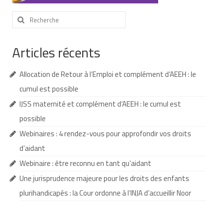
Nous contacter
Rechercher
:
Nos partenaires
Articles récents
Nos livres
Nos livres adaptés
Allocation de Retour à l’Emploi et complément d’AEEH : le
cumul est possible
Soins bucco-dentaires
IJSS maternité et complément d’AEEH : le cumul est
Les troubles sensoriels
possible
Webinaires : 4 rendez-vous pour approfondir vos droits
Aide aux démarches
d’aidant
Dossier MDPH
Webinaire : être reconnu en tant qu’aidant
Projet de vie
Une jurisprudence majeure pour les droits des enfants
plurihandicapés : la Cour ordonne à l’INJA d’accueillir Noor
Demande d’allocations
Taux de handicap et carte d’invalidité