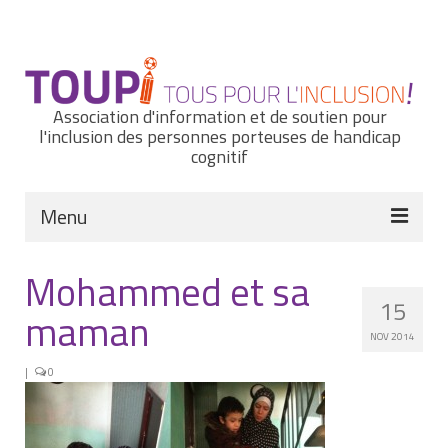
Rechercher
:
Association d'information et de soutien pour
l'inclusion des personnes porteuses de handicap
cognitif
Menu
Actualités
Mohammed et sa
15
Nous connaître
maman
NOV 2014
Notre histoire
|
0
Nos missions et nos valeurs
Notre équipe