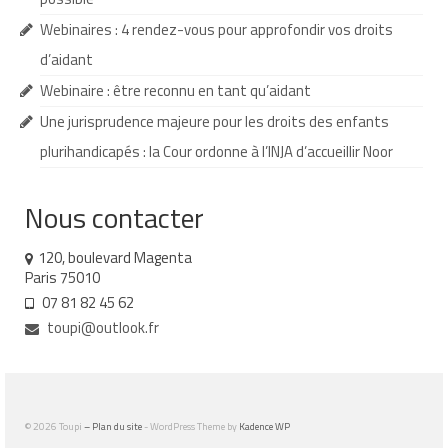
Webinaires : 4 rendez-vous pour approfondir vos droits
Demande d’orientation
d’aidant
Demande d’AVS
Webinaire : être reconnu en tant qu’aidant
Autres aides financières
Une jurisprudence majeure pour les droits des enfants
plurihandicapés : la Cour ordonne à l’INJA d’accueillir Noor
Aides municipales
Aides destinées aux fonctionnaires
Nous contacter
Aides pour les salariés du privé
120, boulevard Magenta
Paris 75010
Aide exceptionnelle sécurité sociale
07 81 82 45 62
Aide aux démarches relatives à la
toupi@outlook.fr
scolarisation
Education nationale : ASH
Scolarisation : conseils pour obtenir une
© 2026 Toupi
– Plan du site
- WordPress Theme by
Kadence WP
décision favorable