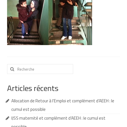
Nous contacter
Nos partenaires
Nos livres
Nos livres adaptés
Soins bucco-dentaires
Les troubles sensoriels
Rechercher
:
Aide aux démarches
Articles récents
Dossier MDPH
Allocation de Retour à l’Emploi et complément d’AEEH : le
Projet de vie
cumul est possible
Demande d’allocations
IJSS maternité et complément d’AEEH : le cumul est
Taux de handicap et carte d’invalidité
possible