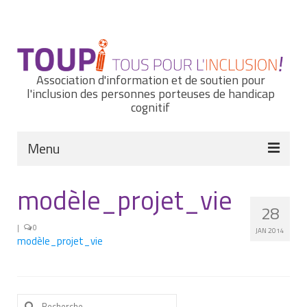
Rechercher
:
Association d'information et de soutien pour
l'inclusion des personnes porteuses de handicap
cognitif
Menu
Actualités
modèle_projet_vie
28
Nous connaître
|
0
JAN 2014
modèle_projet_vie
Notre histoire
Nos missions et nos valeurs
Notre équipe
Rechercher