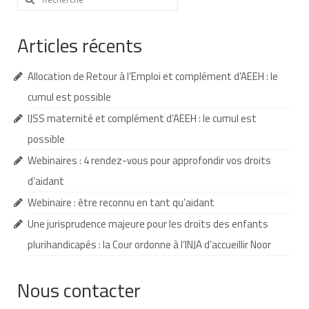
:
Nous contacter
Articles récents
Nos partenaires
Allocation de Retour à l’Emploi et complément d’AEEH : le
Nos livres
cumul est possible
Nos livres adaptés
IJSS maternité et complément d’AEEH : le cumul est
Soins bucco-dentaires
possible
Webinaires : 4 rendez-vous pour approfondir vos droits
Les troubles sensoriels
d’aidant
Aide aux démarches
Webinaire : être reconnu en tant qu’aidant
Dossier MDPH
Une jurisprudence majeure pour les droits des enfants
plurihandicapés : la Cour ordonne à l’INJA d’accueillir Noor
Projet de vie
Demande d’allocations
Nous contacter
Taux de handicap et carte d’invalidité