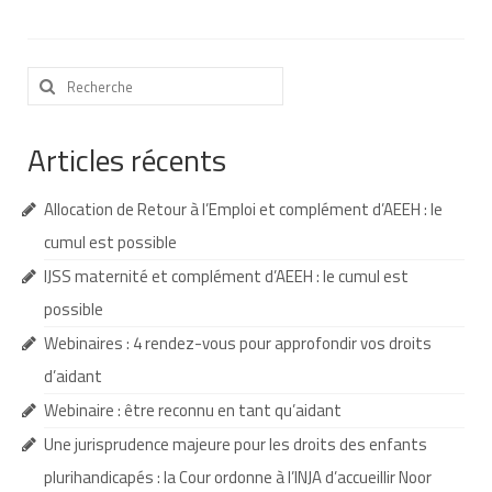
Nous contacter
Rechercher
Nos partenaires
:
Nos livres
Articles récents
Nos livres adaptés
Allocation de Retour à l’Emploi et complément d’AEEH : le
Soins bucco-dentaires
cumul est possible
Les troubles sensoriels
IJSS maternité et complément d’AEEH : le cumul est
Aide aux démarches
possible
Webinaires : 4 rendez-vous pour approfondir vos droits
Dossier MDPH
d’aidant
Projet de vie
Webinaire : être reconnu en tant qu’aidant
Demande d’allocations
Une jurisprudence majeure pour les droits des enfants
plurihandicapés : la Cour ordonne à l’INJA d’accueillir Noor
Taux de handicap et carte d’invalidité