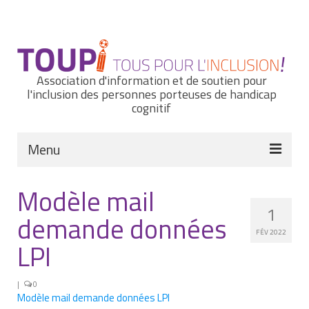
Rechercher
:
Association d'information et de soutien pour
l'inclusion des personnes porteuses de handicap
cognitif
Menu
Actualités
Modèle mail
1
Nous connaître
demande données
FÉV 2022
Notre histoire
LPI
Nos missions et nos valeurs
|
0
Modèle mail demande données LPI
Notre équipe