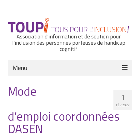
Rechercher
:
Association d'information et de soutien pour
l'inclusion des personnes porteuses de handicap
cognitif
Menu
Actualités
Mode
1
Nous connaître
FÉV 2022
Notre histoire
d’emploi coordonnées
DASEN
Nos missions et nos valeurs
Notre équipe