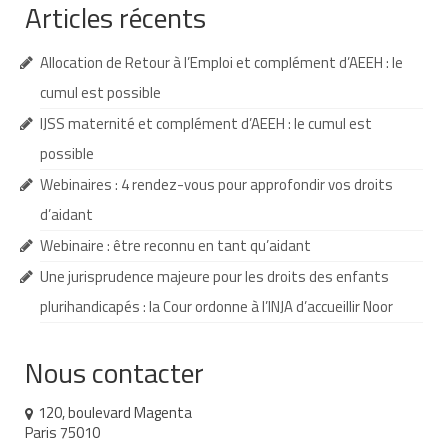
Articles récents
Demande d’orientation
Allocation de Retour à l’Emploi et complément d’AEEH : le
Demande d’AVS
cumul est possible
Autres aides financières
IJSS maternité et complément d’AEEH : le cumul est
possible
Aides municipales
Webinaires : 4 rendez-vous pour approfondir vos droits
Aides destinées aux fonctionnaires
d’aidant
Aides pour les salariés du privé
Webinaire : être reconnu en tant qu’aidant
Une jurisprudence majeure pour les droits des enfants
Aide exceptionnelle sécurité sociale
plurihandicapés : la Cour ordonne à l’INJA d’accueillir Noor
Aide aux démarches relatives à la
scolarisation
Nous contacter
Education nationale : ASH
120, boulevard Magenta
Scolarisation : conseils pour obtenir une
Paris 75010
décision favorable