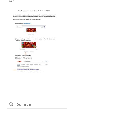
|
0
Nous contacter
Nos partenaires
Nos livres
Nos livres adaptés
Soins bucco-dentaires
Les troubles sensoriels
Aide aux démarches
Dossier MDPH
Projet de vie
Rechercher
Demande d’allocations
:
Taux de handicap et carte d’invalidité