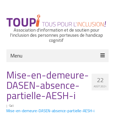
Rechercher
:
Association d'information et de soutien pour
l'inclusion des personnes porteuses de handicap
cognitif
Menu
Actualités
Mise-en-demeure-
22
Nous connaître
DASEN-absence-
AOÛT 2021
Notre histoire
partielle-AESH-i
Nos missions et nos valeurs
|
0
Mise-en-demeure-DASEN-absence-partielle-AESH-i
Notre équipe