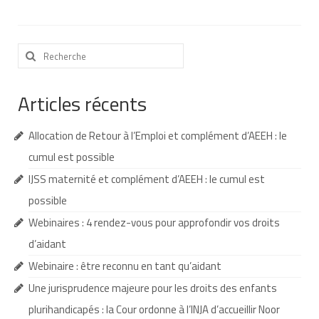
Nous contacter
Rechercher
Nos partenaires
:
Nos livres
Articles récents
Nos livres adaptés
Allocation de Retour à l’Emploi et complément d’AEEH : le
Soins bucco-dentaires
cumul est possible
Les troubles sensoriels
IJSS maternité et complément d’AEEH : le cumul est
Aide aux démarches
possible
Webinaires : 4 rendez-vous pour approfondir vos droits
Dossier MDPH
d’aidant
Projet de vie
Webinaire : être reconnu en tant qu’aidant
Demande d’allocations
Une jurisprudence majeure pour les droits des enfants
plurihandicapés : la Cour ordonne à l’INJA d’accueillir Noor
Taux de handicap et carte d’invalidité