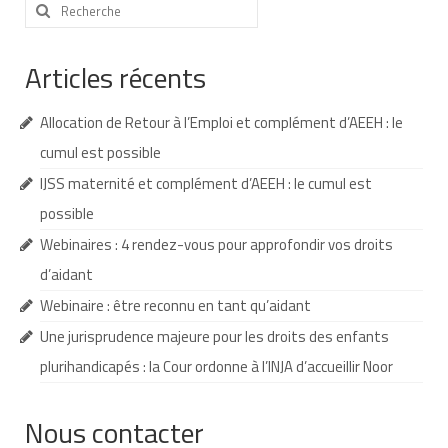
Rechercher
:
Nous contacter
Articles récents
Nos partenaires
Nos livres
Allocation de Retour à l’Emploi et complément d’AEEH : le
Nos livres adaptés
cumul est possible
IJSS maternité et complément d’AEEH : le cumul est
Soins bucco-dentaires
possible
Les troubles sensoriels
Webinaires : 4 rendez-vous pour approfondir vos droits
d’aidant
Aide aux démarches
Webinaire : être reconnu en tant qu’aidant
Dossier MDPH
Une jurisprudence majeure pour les droits des enfants
Projet de vie
plurihandicapés : la Cour ordonne à l’INJA d’accueillir Noor
Demande d’allocations
Nous contacter
Taux de handicap et carte d’invalidité