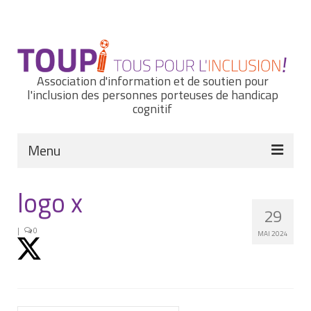
Rechercher
:
Association d'information et de soutien pour
l'inclusion des personnes porteuses de handicap
cognitif
Menu
Actualités
logo x
29
Nous connaître
|
0
MAI 2024
Notre histoire
Nos missions et nos valeurs
Notre équipe