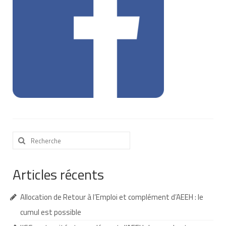
Nous contacter
Nos partenaires
Nos livres
Nos livres adaptés
Soins bucco-dentaires
Les troubles sensoriels
Rechercher
Aide aux démarches
:
Dossier MDPH
Articles récents
Projet de vie
Allocation de Retour à l’Emploi et complément d’AEEH : le
Demande d’allocations
cumul est possible
Taux de handicap et carte d’invalidité