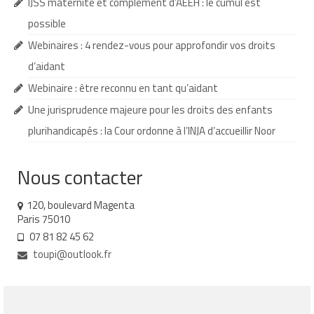
IJSS maternité et complément d’AEEH : le cumul est
Demande d’orientation
possible
Webinaires : 4 rendez-vous pour approfondir vos droits
Demande d’AVS
d’aidant
Autres aides financières
Webinaire : être reconnu en tant qu’aidant
Aides municipales
Une jurisprudence majeure pour les droits des enfants
plurihandicapés : la Cour ordonne à l’INJA d’accueillir Noor
Aides destinées aux fonctionnaires
Aides pour les salariés du privé
Nous contacter
Aide exceptionnelle sécurité sociale
120, boulevard Magenta
Paris 75010
Aide aux démarches relatives à la
07 81 82 45 62
scolarisation
toupi@outlook.fr
Education nationale : ASH
Scolarisation : conseils pour obtenir une
décision favorable