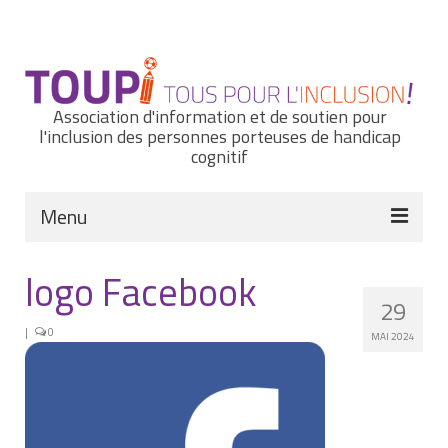
Rechercher
:
Association d'information et de soutien pour
l'inclusion des personnes porteuses de handicap
cognitif
Menu
Actualités
logo Facebook
29
Nous connaître
|
0
MAI 2024
Notre histoire
Nos missions et nos valeurs
Notre équipe