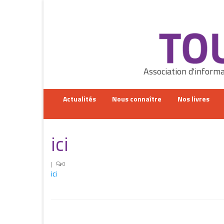
Rechercher
:
Association d'informa
Actualités
Nous connaître
Nos livres
ici
|
0
ici